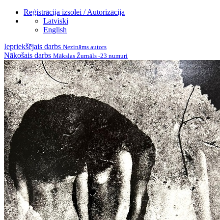
Reģistrācija izsolei / Autorizācija
Latviski
English
Iepriekšējais darbs
Nezināms autors
Nākošais darbs
Mākslas Žurnāls -23 numuri