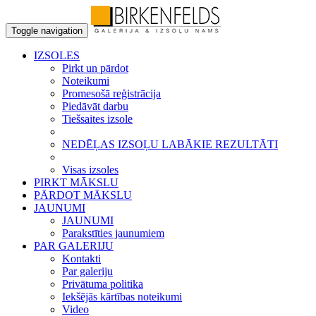
Toggle navigation
IZSOLES
Pirkt un pārdot
Noteikumi
Promesošā reģistrācija
Piedāvāt darbu
Tiešsaites izsole
NEDĒĻAS IZSOĻU LABĀKIE REZULTĀTI
Visas izsoles
PIRKT MĀKSLU
PĀRDOT MĀKSLU
JAUNUMI
JAUNUMI
Parakstīties jaunumiem
PAR GALERIJU
Kontakti
Par galeriju
Privātuma politika
Iekšējās kārtības noteikumi
Video