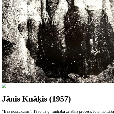
Jānis Knāķis (1957)
"Bez nosaukuma", 1980 tie g., sudraba želatīna process, foto montāža