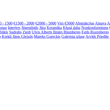
0 - 1500
€1500 - 2000
€2000 - 5000
Virs €5000
Abstrakcijas
Ainava
A
onas
Interjers
Jūgendstils
Jūra
Keramika
Klusā daba
Nonkonformisms
Stikls
Sudrabs
Ziedi
Ulvis Alberts
Ilmārs Blumbergs
Egils Rozenbergs
a
Krekli
Jānis Gleizds
Mareks Gureckis
Galerista izlase
Arvīds Priedīte