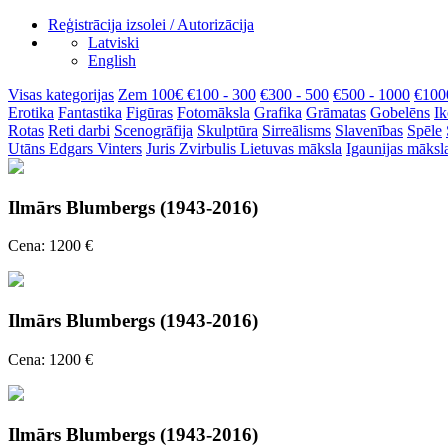
Reģistrācija izsolei / Autorizācija
Latviski
English
Visas kategorijas
Zem 100€
€100 - 300
€300 - 500
€500 - 1000
€100
Erotika
Fantastika
Figūras
Fotomāksla
Grafika
Grāmatas
Gobelēns
Ik
Rotas
Reti darbi
Scenogrāfija
Skulptūra
Sirreālisms
Slavenības
Spēle
Utāns
Edgars Vinters
Juris Zvirbulis
Lietuvas māksla
Igaunijas māksl
Ilmārs Blumbergs (1943-2016)
Cena: 1200 €
Ilmārs Blumbergs (1943-2016)
Cena: 1200 €
Ilmārs Blumbergs (1943-2016)