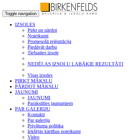
Toggle navigation
IZSOLES
Pirkt un pārdot
Noteikumi
Promesošā reģistrācija
Piedāvāt darbu
Tiešsaites izsole
NEDĒĻAS IZSOĻU LABĀKIE REZULTĀTI
Visas izsoles
PIRKT MĀKSLU
PĀRDOT MĀKSLU
JAUNUMI
JAUNUMI
Parakstīties jaunumiem
PAR GALERIJU
Kontakti
Par galeriju
Privātuma politika
Iekšējās kārtības noteikumi
Video