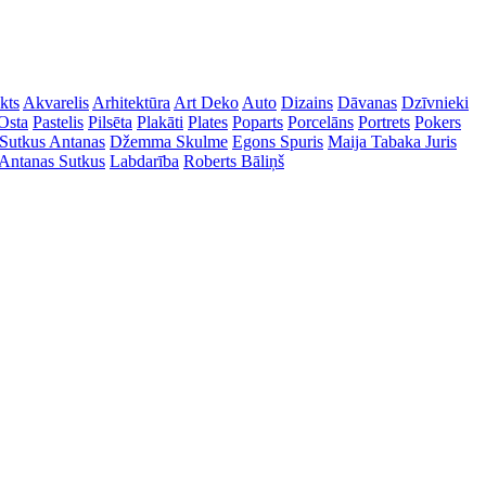
kts
Akvarelis
Arhitektūra
Art Deko
Auto
Dizains
Dāvanas
Dzīvnieki
Osta
Pastelis
Pilsēta
Plakāti
Plates
Poparts
Porcelāns
Portrets
Pokers
Sutkus Antanas
Džemma Skulme
Egons Spuris
Maija Tabaka
Juris
Antanas Sutkus
Labdarība
Roberts Bāliņš