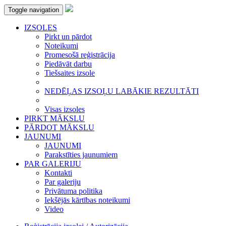
Toggle navigation
IZSOLES
Pirkt un pārdot
Noteikumi
Promesošā reģistrācija
Piedāvāt darbu
Tiešsaites izsole
NEDĒĻAS IZSOĻU LABĀKIE REZULTĀTI
Visas izsoles
PIRKT MĀKSLU
PĀRDOT MĀKSLU
JAUNUMI
JAUNUMI
Parakstīties jaunumiem
PAR GALERIJU
Kontakti
Par galeriju
Privātuma politika
Iekšējās kārtības noteikumi
Video