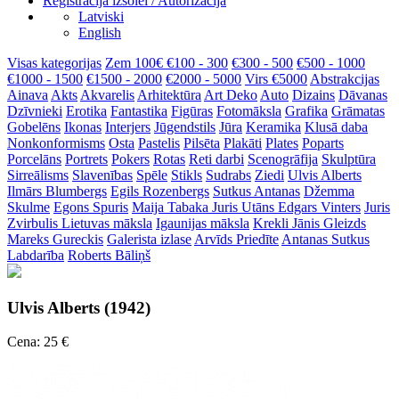
Reģistrācija izsolei / Autorizācija
Latviski
English
Visas kategorijas
Zem 100€
€100 - 300
€300 - 500
€500 - 1000
€1000 - 1500
€1500 - 2000
€2000 - 5000
Virs €5000
Abstrakcijas
Ainava
Akts
Akvarelis
Arhitektūra
Art Deko
Auto
Dizains
Dāvanas
Dzīvnieki
Erotika
Fantastika
Figūras
Fotomāksla
Grafika
Grāmatas
Gobelēns
Ikonas
Interjers
Jūgendstils
Jūra
Keramika
Klusā daba
Nonkonformisms
Osta
Pastelis
Pilsēta
Plakāti
Plates
Poparts
Porcelāns
Portrets
Pokers
Rotas
Reti darbi
Scenogrāfija
Skulptūra
Sirreālisms
Slavenības
Spēle
Stikls
Sudrabs
Ziedi
Ulvis Alberts
Ilmārs Blumbergs
Egils Rozenbergs
Sutkus Antanas
Džemma
Skulme
Egons Spuris
Maija Tabaka
Juris Utāns
Edgars Vinters
Juris
Zvirbulis
Lietuvas māksla
Igaunijas māksla
Krekli
Jānis Gleizds
Mareks Gureckis
Galerista izlase
Arvīds Priedīte
Antanas Sutkus
Labdarība
Roberts Bāliņš
Ulvis Alberts (1942)
Cena: 25 €