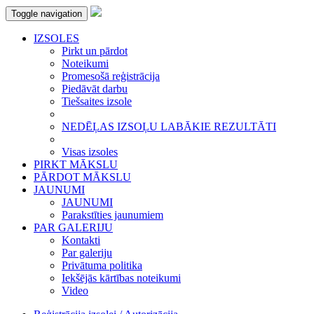
Toggle navigation
IZSOLES
Pirkt un pārdot
Noteikumi
Promesošā reģistrācija
Piedāvāt darbu
Tiešsaites izsole
NEDĒĻAS IZSOĻU LABĀKIE REZULTĀTI
Visas izsoles
PIRKT MĀKSLU
PĀRDOT MĀKSLU
JAUNUMI
JAUNUMI
Parakstīties jaunumiem
PAR GALERIJU
Kontakti
Par galeriju
Privātuma politika
Iekšējās kārtības noteikumi
Video