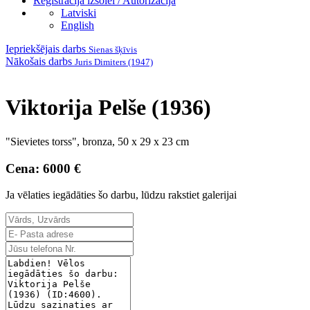
Reģistrācija izsolei / Autorizācija
Latviski
English
Iepriekšējais darbs
Sienas šķīvis
Nākošais darbs
Juris Dimiters (1947)
Viktorija Pelše (1936)
"Sievietes torss", bronza, 50 x 29 x 23 cm
Cena: 6000 €
Ja vēlaties iegādāties šo darbu, lūdzu rakstiet galerijai