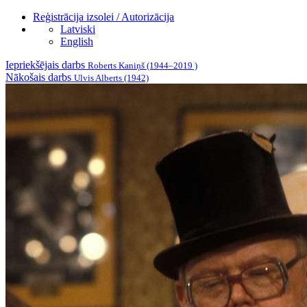
Reģistrācija izsolei / Autorizācija
Latviski
English
Iepriekšējais darbs
Roberts Kaniņš (1944–2019 )
Nākošais darbs
Ulvis Alberts (1942)