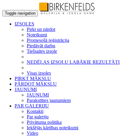
Toggle navigation
IZSOLES
Pirkt un pārdot
Noteikumi
Promesošā reģistrācija
Piedāvāt darbu
Tiešsaites izsole
NEDĒĻAS IZSOĻU LABĀKIE REZULTĀTI
Visas izsoles
PIRKT MĀKSLU
PĀRDOT MĀKSLU
JAUNUMI
JAUNUMI
Parakstīties jaunumiem
PAR GALERIJU
Kontakti
Par galeriju
Privātuma politika
Iekšējās kārtības noteikumi
Video