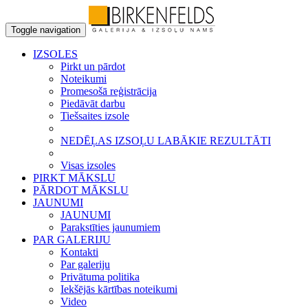
Toggle navigation
IZSOLES
Pirkt un pārdot
Noteikumi
Promesošā reģistrācija
Piedāvāt darbu
Tiešsaites izsole
NEDĒĻAS IZSOĻU LABĀKIE REZULTĀTI
Visas izsoles
PIRKT MĀKSLU
PĀRDOT MĀKSLU
JAUNUMI
JAUNUMI
Parakstīties jaunumiem
PAR GALERIJU
Kontakti
Par galeriju
Privātuma politika
Iekšējās kārtības noteikumi
Video