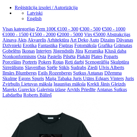
Reģistrācija izsolei / Autorizācija
Latviski
English
Visas kategorijas
Zem 100€
€100 - 300
€300 - 500
€500 - 1000
€1000 - 1500
€1500 - 2000
€2000 - 5000
Virs €5000
Abstrakcijas
Ainava
Akts
Akvarelis
Arhitektūra
Art Deko
Auto
Dizains
Dāvanas
Dzīvnieki
Erotika
Fantastika
Figūras
Fotomāksla
Grafika
Grāmatas
Gobelēns
Ikonas
Interjers
Jūgendstils
Jūra
Keramika
Klusā daba
Nonkonformisms
Osta
Pastelis
Pilsēta
Plakāti
Plates
Poparts
Porcelāns
Portrets
Pokers
Rotas
Reti darbi
Scenogrāfija
Skulptūra
Sirreālisms
Slavenības
Spēle
Stikls
Sudrabs
Ziedi
Ulvis Alberts
Ilmārs Blumbergs
Egils Rozenbergs
Sutkus Antanas
Džemma
Skulme
Egons Spuris
Maija Tabaka
Juris Utāns
Edgars Vinters
Juris
Zvirbulis
Lietuvas māksla
Igaunijas māksla
Krekli
Jānis Gleizds
Mareks Gureckis
Galerista izlase
Arvīds Priedīte
Antanas Sutkus
Labdarība
Roberts Bāliņš