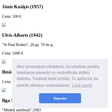
Jānis Knāķis (1957)
Cena: 100 €
Ulvis Alberts (1942)
"St Paul Rodeo", 20.gs. 70 tie g.
Cena: 1000 €
Mēs izmantojam sīkdatnes, lai uzlabotu portāla
Ilmārs Blumbergs (1943-2016)
lietošanas pieredzi un nodrošinātu ērtāku
darbību. Turpinot lietot portālu, Tu apliecini, ka
Cena: 2600 €
piekrīti sīkdatņu izmantošanai.
Lasīt vairāk
Sapratu
Ilga Sūna (1931-2021)
"Modeļi autobusā",1983