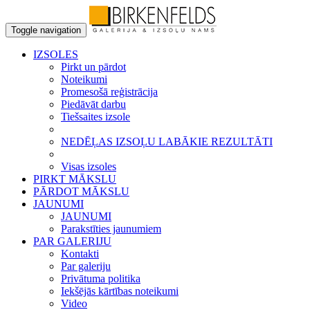
Toggle navigation
IZSOLES
Pirkt un pārdot
Noteikumi
Promesošā reģistrācija
Piedāvāt darbu
Tiešsaites izsole
NEDĒĻAS IZSOĻU LABĀKIE REZULTĀTI
Visas izsoles
PIRKT MĀKSLU
PĀRDOT MĀKSLU
JAUNUMI
JAUNUMI
Parakstīties jaunumiem
PAR GALERIJU
Kontakti
Par galeriju
Privātuma politika
Iekšējās kārtības noteikumi
Video