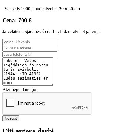
"Vekselis 1000", audekls/eļļa, 30 x 30 cm
Cena: 700 €
Ja vēlaties iegādāties šo darbu, lūdzu rakstiet galerijai
Atzīmējiet lauciņu
Nosūtīt
Citi autora darbi