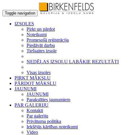
Toggle navigation
IZSOLES
Pirkt un pārdot
Noteikumi
Promesošā reģistrācija
Piedāvāt darbu
Tiešsaites izsole
NEDĒĻAS IZSOĻU LABĀKIE REZULTĀTI
Visas izsoles
PIRKT MĀKSLU
PĀRDOT MĀKSLU
JAUNUMI
JAUNUMI
Parakstīties jaunumiem
PAR GALERIJU
Kontakti
Par galeriju
Privātuma politika
Iekšējās kārtības noteikumi
Video