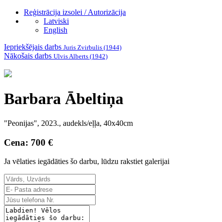
Reģistrācija izsolei / Autorizācija
Latviski
English
Iepriekšējais darbs
Juris Zvirbulis (1944)
Nākošais darbs
Ulvis Alberts (1942)
Barbara Ābeltiņa
"Peonijas", 2023., audekls/eļļa, 40x40cm
Cena: 700 €
Ja vēlaties iegādāties šo darbu, lūdzu rakstiet galerijai