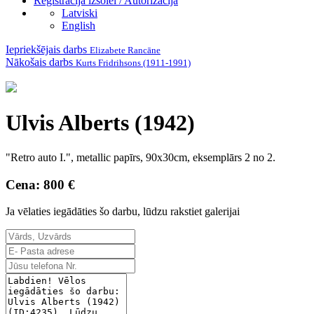
Reģistrācija izsolei / Autorizācija
Latviski
English
Iepriekšējais darbs
Elizabete Rancāne
Nākošais darbs
Kurts Fridrihsons (1911-1991)
Ulvis Alberts (1942)
"Retro auto I.", metallic papīrs, 90x30cm, eksemplārs 2 no 2.
Cena: 800 €
Ja vēlaties iegādāties šo darbu, lūdzu rakstiet galerijai