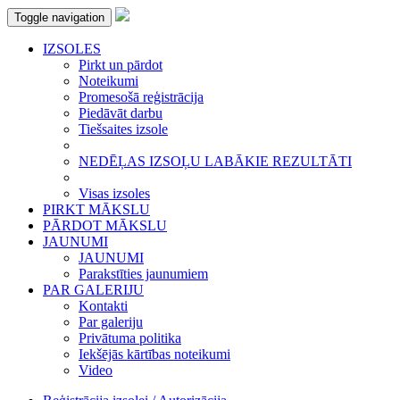
Toggle navigation
IZSOLES
Pirkt un pārdot
Noteikumi
Promesošā reģistrācija
Piedāvāt darbu
Tiešsaites izsole
NEDĒĻAS IZSOĻU LABĀKIE REZULTĀTI
Visas izsoles
PIRKT MĀKSLU
PĀRDOT MĀKSLU
JAUNUMI
JAUNUMI
Parakstīties jaunumiem
PAR GALERIJU
Kontakti
Par galeriju
Privātuma politika
Iekšējās kārtības noteikumi
Video