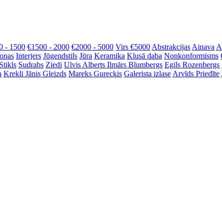
0 - 1500
€1500 - 2000
€2000 - 5000
Virs €5000
Abstrakcijas
Ainava
A
onas
Interjers
Jūgendstils
Jūra
Keramika
Klusā daba
Nonkonformisms
Stikls
Sudrabs
Ziedi
Ulvis Alberts
Ilmārs Blumbergs
Egils Rozenbergs
a
Krekli
Jānis Gleizds
Mareks Gureckis
Galerista izlase
Arvīds Priedīte