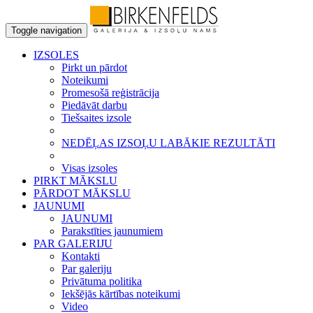
Toggle navigation
IZSOLES
Pirkt un pārdot
Noteikumi
Promesošā reģistrācija
Piedāvāt darbu
Tiešsaites izsole
NEDĒĻAS IZSOĻU LABĀKIE REZULTĀTI
Visas izsoles
PIRKT MĀKSLU
PĀRDOT MĀKSLU
JAUNUMI
JAUNUMI
Parakstīties jaunumiem
PAR GALERIJU
Kontakti
Par galeriju
Privātuma politika
Iekšējās kārtības noteikumi
Video