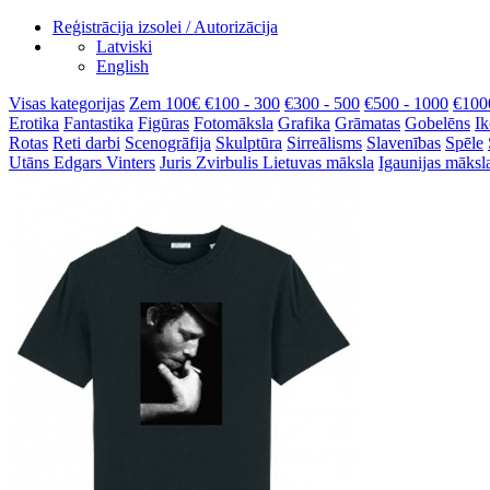
Reģistrācija izsolei / Autorizācija
Latviski
English
Visas kategorijas
Zem 100€
€100 - 300
€300 - 500
€500 - 1000
€100
Erotika
Fantastika
Figūras
Fotomāksla
Grafika
Grāmatas
Gobelēns
Ik
Rotas
Reti darbi
Scenogrāfija
Skulptūra
Sirreālisms
Slavenības
Spēle
Utāns
Edgars Vinters
Juris Zvirbulis
Lietuvas māksla
Igaunijas māksl