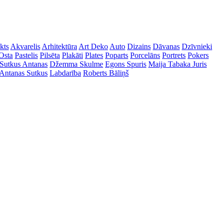
kts
Akvarelis
Arhitektūra
Art Deko
Auto
Dizains
Dāvanas
Dzīvnieki
Osta
Pastelis
Pilsēta
Plakāti
Plates
Poparts
Porcelāns
Portrets
Pokers
Sutkus Antanas
Džemma Skulme
Egons Spuris
Maija Tabaka
Juris
Antanas Sutkus
Labdarība
Roberts Bāliņš