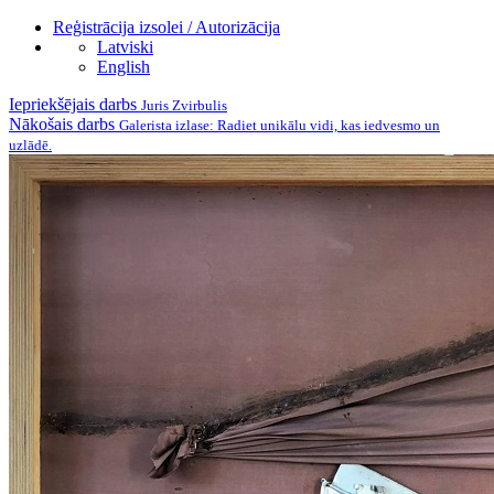
Reģistrācija izsolei / Autorizācija
Latviski
English
Iepriekšējais darbs
Juris Zvirbulis
Nākošais darbs
Galerista izlase: Radiet unikālu vidi, kas iedvesmo un
uzlādē.