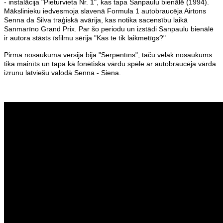
- instalācija "Pieturvieta Nr. 1", kas tapa Sanpaulu bienālē (1994).
Mākslinieku iedvesmoja slavenā Formula 1 autobraucēja Airtons
Senna da Silva traģiskā avārija, kas notika sacensību laikā
Sanmarīno Grand Prix.
Par šo periodu un izstādi Sanpaulu bienālē
ir autora stāsts īsfilmu sērija "Kas te tik laikmetīgs?"
Pirmā nosaukuma versija bija "Serpentīns", taču vēlāk nosaukums
tika mainīts un tapa kā fonētiska vārdu spēle ar autobraucēja vārda
izrunu latviešu valodā Senna - Siena.