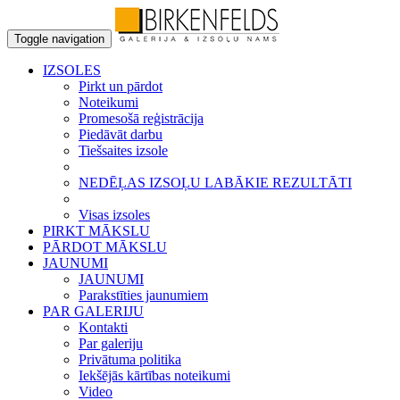
Toggle navigation
IZSOLES
Pirkt un pārdot
Noteikumi
Promesošā reģistrācija
Piedāvāt darbu
Tiešsaites izsole
NEDĒĻAS IZSOĻU LABĀKIE REZULTĀTI
Visas izsoles
PIRKT MĀKSLU
PĀRDOT MĀKSLU
JAUNUMI
JAUNUMI
Parakstīties jaunumiem
PAR GALERIJU
Kontakti
Par galeriju
Privātuma politika
Iekšējās kārtības noteikumi
Video