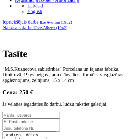
Reģistrācija izsolei / Autorizācija
Latviski
English
Iepriekšējais darbs
Ilze Avotiņa (1952)
Nākošais darbs
Ulvis Alberts (1942)
Tasīte
"M.S.Kuzņecova sabiedrības" Porcelāna un fajansa fabrika,
Dmitrovā, 19 gs beigas., porcelāns, liets, formēts, virsglazūras
apgleznojums, zeltījums, 15 x 14 cm
Cena: 250 €
Ja vēlaties iegādāties šo darbu, lūdzu rakstiet galerijai