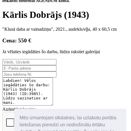
ieskaitīti biedrības AGENDUM kontā.
Kārlis Dobrājs (1943)
"Klusā daba ar vainadziņu", 2021., audekls/eļļa, 40 x 60,5 cm
Cena: 550 €
Ja vēlaties iegādāties šo darbu, lūdzu rakstiet galerijai
Atzīmējiet lauciņu
Mēs izmantojam sīkdatnes, lai uzlabotu portāla
lietošanas pieredzi un nodrošinātu ērtāku