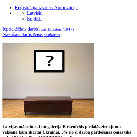
Reģistrācija izsolei / Autorizācija
Latviski
English
Iepriekšējais darbs
Juris Dimiters (1947)
Nākošais darbs
Senas pastkartes
Latvijas mākslinieki un galerija Birkenfelds piedalās ziedojumu
vākšanā kara skartai Ukrainai.
5% no šī darba pārdošanas cenas tiks