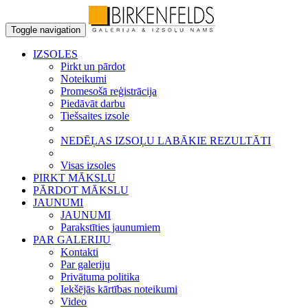
Toggle navigation
IZSOLES
Pirkt un pārdot
Noteikumi
Promesošā reģistrācija
Piedāvāt darbu
Tiešsaites izsole
NEDĒĻAS IZSOĻU LABĀKIE REZULTĀTI
Visas izsoles
PIRKT MĀKSLU
PĀRDOT MĀKSLU
JAUNUMI
JAUNUMI
Parakstīties jaunumiem
PAR GALERIJU
Kontakti
Par galeriju
Privātuma politika
Iekšējās kārtības noteikumi
Video