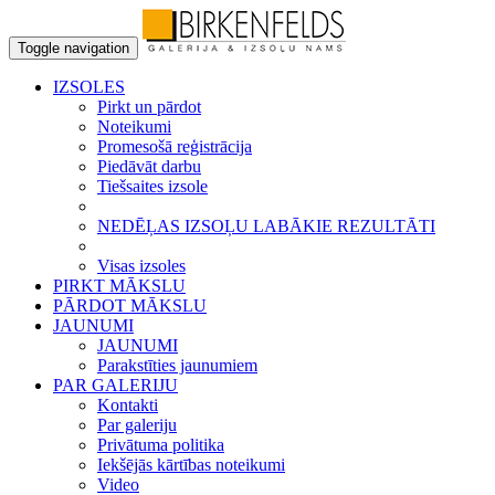
Toggle navigation
IZSOLES
Pirkt un pārdot
Noteikumi
Promesošā reģistrācija
Piedāvāt darbu
Tiešsaites izsole
NEDĒĻAS IZSOĻU LABĀKIE REZULTĀTI
Visas izsoles
PIRKT MĀKSLU
PĀRDOT MĀKSLU
JAUNUMI
JAUNUMI
Parakstīties jaunumiem
PAR GALERIJU
Kontakti
Par galeriju
Privātuma politika
Iekšējās kārtības noteikumi
Video