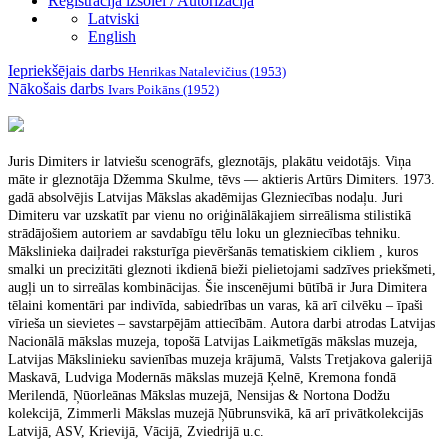
Reģistrācija izsolei / Autorizācija
Latviski
English
Iepriekšējais darbs
Henrikas Natalevičius (1953)
Nākošais darbs
Ivars Poikāns (1952)
Juris Dimiters ir latviešu scenogrāfs, gleznotājs, plakātu veidotājs. Viņa
māte ir gleznotāja Džemma Skulme, tēvs — aktieris Artūrs Dimiters. 1973.
gadā absolvējis Latvijas Mākslas akadēmijas Glezniecības nodaļu. Juri
Dimiteru var uzskatīt par vienu no oriģinālākajiem sirreālisma stilistikā
strādājošiem autoriem ar savdabīgu tēlu loku un glezniecības tehniku.
Mākslinieka daiļradei raksturīga pievēršanās tematiskiem cikliem , kuros
smalki un precizitāti gleznoti ikdienā bieži pielietojami sadzīves priekšmeti,
augļi un to sirreālas kombinācijas. Šie inscenējumi būtībā ir Jura Dimitera
tēlaini komentāri par indivīda, sabiedrības un varas, kā arī cilvēku – īpaši
vīrieša un sievietes – savstarpējām attiecībām. Autora darbi atrodas Latvijas
Nacionālā mākslas muzeja, topošā Latvijas Laikmetīgās mākslas muzeja,
Latvijas Mākslinieku savienības muzeja krājumā, Valsts Tretjakova galerijā
Maskavā, Ludviga Modernās mākslas muzejā Ķelnē, Kremona fondā
Merilendā, Ņūorleānas Mākslas muzejā, Nensijas & Nortona Dodžu
kolekcijā, Zimmerli Mākslas muzejā Ņūbrunsvikā, kā arī privātkolekcijās
Latvijā, ASV, Krievijā, Vācijā, Zviedrijā u.c.