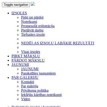
Toggle navigation
IZSOLES
Pirkt un pārdot
Noteikumi
Promesošā reģistrācija
Piedāvāt darbu
Tiešsaites izsole
NEDĒĻAS IZSOĻU LABĀKIE REZULTĀTI
Visas izsoles
PIRKT MĀKSLU
PĀRDOT MĀKSLU
JAUNUMI
JAUNUMI
Parakstīties jaunumiem
PAR GALERIJU
Kontakti
Par galeriju
Privātuma politika
Iekšējās kārtības noteikumi
Video