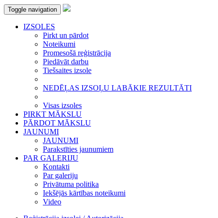
Toggle navigation
IZSOLES
Pirkt un pārdot
Noteikumi
Promesošā reģistrācija
Piedāvāt darbu
Tiešsaites izsole
NEDĒĻAS IZSOĻU LABĀKIE REZULTĀTI
Visas izsoles
PIRKT MĀKSLU
PĀRDOT MĀKSLU
JAUNUMI
JAUNUMI
Parakstīties jaunumiem
PAR GALERIJU
Kontakti
Par galeriju
Privātuma politika
Iekšējās kārtības noteikumi
Video