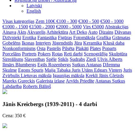
Reģistrācija izsolei / Autorizācija
Latviski
English
Visas kategorijas
Zem 100€
€100 - 300
€300 - 500
€500 - 1000
€1000 - 1500
€1500 - 2000
€2000 - 5000
Virs €5000
Abstrakcijas
Ainava
Akts
Akvarelis
Arhitektūra
Art Deko
Auto
Dizains
Dāvanas
Dzīvnieki
Erotika
Fantastika
Figūras
Fotomāksla
Grafika
Grāmatas
Gobelēns
Ikonas
Interjers
Jūgendstils
Jūra
Keramika
Klusā daba
Nonkonformisms
Osta
Pastelis
Pilsēta
Plakāti
Plates
Poparts
Porcelāns
Portrets
Pokers
Rotas
Reti darbi
Scenogrāfija
Skulptūra
Sirreālisms
Slavenības
Spēle
Stikls
Sudrabs
Ziedi
Ulvis Alberts
Ilmārs Blumbergs
Egils Rozenbergs
Sutkus Antanas
Džemma
Skulme
Egons Spuris
Maija Tabaka
Juris Utāns
Edgars Vinters
Juris
Zvirbulis
Lietuvas māksla
Igaunijas māksla
Krekli
Jānis Gleizds
Mareks Gureckis
Galerista izlase
Arvīds Priedīte
Antanas Sutkus
Labdarība
Roberts Bāliņš
Jānis Kreicbergs (1939-2011) - 4 darbi
Cena: 350 €