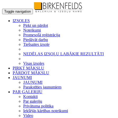
Toggle navigation
IZSOLES
Pirkt un pārdot
Noteikumi
Promesošā reģistrācija
Piedāvāt darbu
Tiešsaites izsole
NEDĒĻAS IZSOĻU LABĀKIE REZULTĀTI
Visas izsoles
PIRKT MĀKSLU
PĀRDOT MĀKSLU
JAUNUMI
JAUNUMI
Parakstīties jaunumiem
PAR GALERIJU
Kontakti
Par galeriju
Privātuma politika
Iekšējās kārtības noteikumi
Video