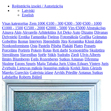
Reģistrācija izsolei / Autorizācija
Latviski
English
Visas kategorijas
Zem 100€
€100 - 300
€300 - 500
€500 - 1000
€1000 - 1500
€1500 - 2000
€2000 - 5000
Virs €5000
Abstrakcijas
Ainava
Akts
Akvarelis
Arhitektūra
Art Deko
Auto
Dizains
Dāvanas
Dzīvnieki
Erotika
Fantastika
Figūras
Fotomāksla
Grafika
Grāmatas
Gobelēns
Ikonas
Interjers
Jūgendstils
Jūra
Keramika
Klusā daba
Nonkonformisms
Osta
Pastelis
Pilsēta
Plakāti
Plates
Poparts
Porcelāns
Portrets
Pokers
Rotas
Reti darbi
Scenogrāfija
Skulptūra
Sirreālisms
Slavenības
Spēle
Stikls
Sudrabs
Ziedi
Ulvis Alberts
Ilmārs Blumbergs
Egils Rozenbergs
Sutkus Antanas
Džemma
Skulme
Egons Spuris
Maija Tabaka
Juris Utāns
Edgars Vinters
Juris
Zvirbulis
Lietuvas māksla
Igaunijas māksla
Krekli
Jānis Gleizds
Mareks Gureckis
Galerista izlase
Arvīds Priedīte
Antanas Sutkus
Labdarība
Roberts Bāliņš