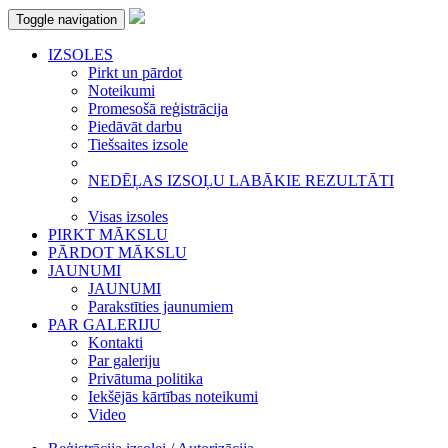
Toggle navigation
IZSOLES
Pirkt un pārdot
Noteikumi
Promesošā reģistrācija
Piedāvāt darbu
Tiešsaites izsole
NEDĒĻAS IZSOĻU LABĀKIE REZULTĀTI
Visas izsoles
PIRKT MĀKSLU
PĀRDOT MĀKSLU
JAUNUMI
JAUNUMI
Parakstīties jaunumiem
PAR GALERIJU
Kontakti
Par galeriju
Privātuma politika
Iekšējās kārtības noteikumi
Video