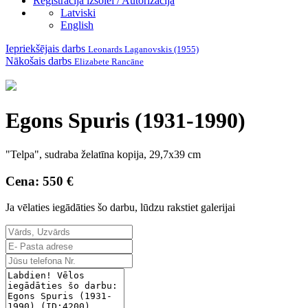
Reģistrācija izsolei / Autorizācija
Latviski
English
Iepriekšējais darbs
Leonards Laganovskis (1955)
Nākošais darbs
Elizabete Rancāne
Egons Spuris (1931-1990)
"Telpa", sudraba želatīna kopija, 29,7x39 cm
Cena: 550 €
Ja vēlaties iegādāties šo darbu, lūdzu rakstiet galerijai