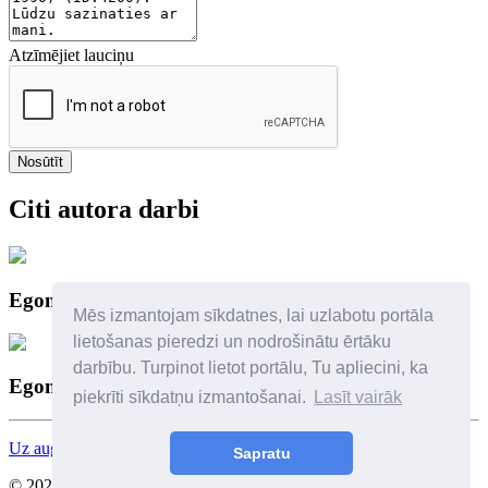
Atzīmējiet lauciņu
Nosūtīt
Citi autora darbi
Egons Spuris (1931-1990)
Mēs izmantojam sīkdatnes, lai uzlabotu portāla
lietošanas pieredzi un nodrošinātu ērtāku
darbību. Turpinot lietot portālu, Tu apliecini, ka
Egons Spuris (1931-1990)
piekrīti sīkdatņu izmantošanai.
Lasīt vairāk
Uz augšu
Sapratu
© 2026 Visas tiesības aizsargātas. SIA Birkenfelds