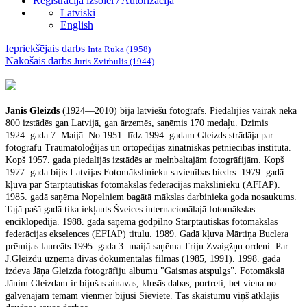
Reģistrācija izsolei / Autorizācija
Latviski
English
Iepriekšējais darbs
Inta Ruka (1958)
Nākošais darbs
Juris Zvirbulis (1944)
Jānis Gleizds
(1924—2010) bija latviešu fotogrāfs. Piedalījies vairāk nekā
800 izstādēs gan Latvijā, gan ārzemēs, saņēmis 170 medaļu. Dzimis
1924. gada 7. Maijā. No 1951. līdz 1994. gadam Gleizds strādāja par
fotogrāfu Traumatoloģijas un ortopēdijas zinātniskās pētniecības institūtā.
Kopš 1957. gada piedalījās izstādēs ar melnbaltajām fotogrāfijām. Kopš
1977. gada bijis Latvijas Fotomākslinieku savienības biedrs. 1979. gadā
kļuva par Starptautiskās fotomākslas federācijas mākslinieku (AFIAP).
1985. gadā saņēma Nopelniem bagātā mākslas darbinieka goda nosaukums.
Tajā pašā gadā tika iekļauts Šveices internacionālajā fotomākslas
enciklopēdijā. 1988. gadā saņēma godpilno Starptautiskās fotomākslas
federācijas ekselences (EFIAP) titulu. 1989. Gadā kļuva Mārtiņa Buclera
prēmijas laureāts.1995. gada 3. maijā saņēma Triju Zvaigžņu ordeni. Par
J.Gleizdu uzņēma divas dokumentālās filmas (1985, 1991). 1998. gadā
izdeva Jāņa Gleizda fotogrāfiju albumu "Gaismas atspulgs”. Fotomākslā
Jānim Gleizdam ir bijušas ainavas, klusās dabas, portreti, bet viena no
galvenajām tēmām vienmēr bijusi Sieviete. Tās skaistumu viņš atklājis