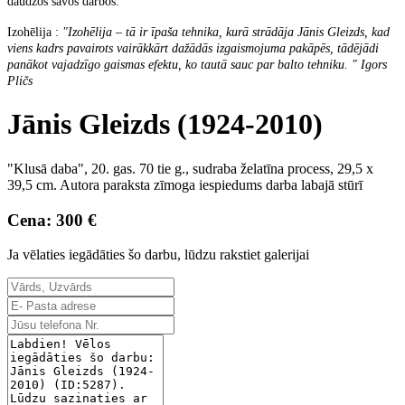
daudzos savos darbos.
Izohēlija :
"Izohēlija – tā ir īpaša tehnika, kurā strādāja Jānis Gleizds, kad
viens kadrs pavairots vairākkārt dažādās izgaismojuma pakāpēs, tādējādi
panākot vajadzīgo gaismas efektu, ko tautā sauc par balto tehniku. " Igors
Pličs
Jānis Gleizds (1924-2010)
"Klusā daba", 20. gas. 70 tie g., sudraba želatīna process, 29,5 x
39,5 cm. Autora paraksta zīmoga iespiedums darba labajā stūrī
Cena: 300 €
Ja vēlaties iegādāties šo darbu, lūdzu rakstiet galerijai