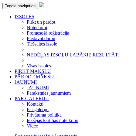
Toggle navigation
IZSOLES
Pirkt un pārdot
Noteikumi
Promesošā reģistrācija
Piedāvāt darbu
Tiešsaites izsole
NEDĒĻAS IZSOĻU LABĀKIE REZULTĀTI
Visas izsoles
PIRKT MĀKSLU
PĀRDOT MĀKSLU
JAUNUMI
JAUNUMI
Parakstīties jaunumiem
PAR GALERIJU
Kontakti
Par galeriju
Privātuma politika
Iekšējās kārtības noteikumi
Video