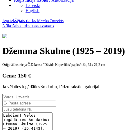
Reģistrācija izsolei / Autorizācija
Latviski
English
Iepriekšējais darbs
Mareks Gureckis
Nākošais darbs
Juris Zvirbulis
Džemma Skulme (1925 – 2019)
Oriģinālilustrācija Č.Dikensa "Dāvids Koperfilds"papīrs/tuša, 31x 21,2 cm
Cena: 150 €
Ja vēlaties iegādāties šo darbu, lūdzu rakstiet galerijai