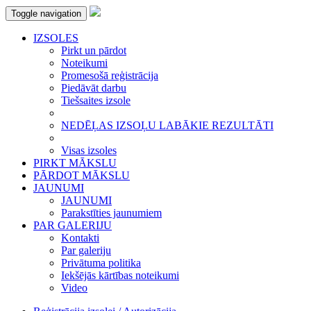
Toggle navigation
IZSOLES
Pirkt un pārdot
Noteikumi
Promesošā reģistrācija
Piedāvāt darbu
Tiešsaites izsole
NEDĒĻAS IZSOĻU LABĀKIE REZULTĀTI
Visas izsoles
PIRKT MĀKSLU
PĀRDOT MĀKSLU
JAUNUMI
JAUNUMI
Parakstīties jaunumiem
PAR GALERIJU
Kontakti
Par galeriju
Privātuma politika
Iekšējās kārtības noteikumi
Video