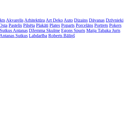
kts
Akvarelis
Arhitektūra
Art Deko
Auto
Dizains
Dāvanas
Dzīvnieki
Osta
Pastelis
Pilsēta
Plakāti
Plates
Poparts
Porcelāns
Portrets
Pokers
Sutkus Antanas
Džemma Skulme
Egons Spuris
Maija Tabaka
Juris
Antanas Sutkus
Labdarība
Roberts Bāliņš