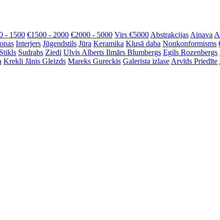
0 - 1500
€1500 - 2000
€2000 - 5000
Virs €5000
Abstrakcijas
Ainava
A
onas
Interjers
Jūgendstils
Jūra
Keramika
Klusā daba
Nonkonformisms
Stikls
Sudrabs
Ziedi
Ulvis Alberts
Ilmārs Blumbergs
Egils Rozenbergs
a
Krekli
Jānis Gleizds
Mareks Gureckis
Galerista izlase
Arvīds Priedīte