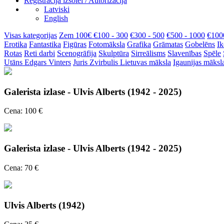
Reģistrācija izsolei / Autorizācija
Latviski
English
Visas kategorijas
Zem 100€
€100 - 300
€300 - 500
€500 - 1000
€100
Erotika
Fantastika
Figūras
Fotomāksla
Grafika
Grāmatas
Gobelēns
Ik
Rotas
Reti darbi
Scenogrāfija
Skulptūra
Sirreālisms
Slavenības
Spēle
Utāns
Edgars Vinters
Juris Zvirbulis
Lietuvas māksla
Igaunijas māksl
Galerista izlase - Ulvis Alberts (1942 - 2025)
Cena: 100 €
Galerista izlase - Ulvis Alberts (1942 - 2025)
Cena: 70 €
Ulvis Alberts (1942)