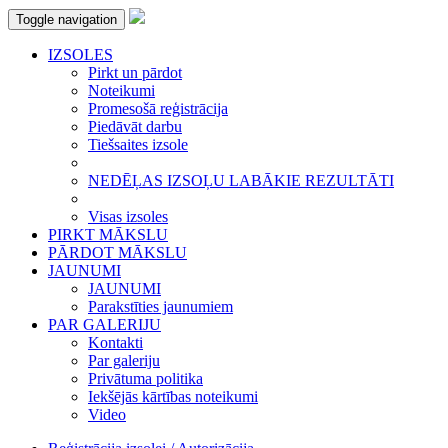
Toggle navigation
IZSOLES
Pirkt un pārdot
Noteikumi
Promesošā reģistrācija
Piedāvāt darbu
Tiešsaites izsole
NEDĒĻAS IZSOĻU LABĀKIE REZULTĀTI
Visas izsoles
PIRKT MĀKSLU
PĀRDOT MĀKSLU
JAUNUMI
JAUNUMI
Parakstīties jaunumiem
PAR GALERIJU
Kontakti
Par galeriju
Privātuma politika
Iekšējās kārtības noteikumi
Video