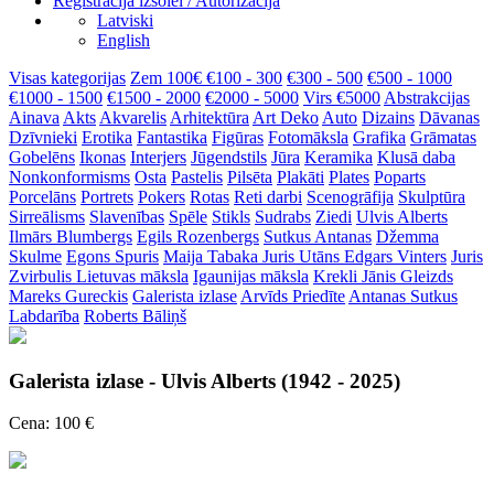
Reģistrācija izsolei / Autorizācija
Latviski
English
Visas kategorijas
Zem 100€
€100 - 300
€300 - 500
€500 - 1000
€1000 - 1500
€1500 - 2000
€2000 - 5000
Virs €5000
Abstrakcijas
Ainava
Akts
Akvarelis
Arhitektūra
Art Deko
Auto
Dizains
Dāvanas
Dzīvnieki
Erotika
Fantastika
Figūras
Fotomāksla
Grafika
Grāmatas
Gobelēns
Ikonas
Interjers
Jūgendstils
Jūra
Keramika
Klusā daba
Nonkonformisms
Osta
Pastelis
Pilsēta
Plakāti
Plates
Poparts
Porcelāns
Portrets
Pokers
Rotas
Reti darbi
Scenogrāfija
Skulptūra
Sirreālisms
Slavenības
Spēle
Stikls
Sudrabs
Ziedi
Ulvis Alberts
Ilmārs Blumbergs
Egils Rozenbergs
Sutkus Antanas
Džemma
Skulme
Egons Spuris
Maija Tabaka
Juris Utāns
Edgars Vinters
Juris
Zvirbulis
Lietuvas māksla
Igaunijas māksla
Krekli
Jānis Gleizds
Mareks Gureckis
Galerista izlase
Arvīds Priedīte
Antanas Sutkus
Labdarība
Roberts Bāliņš
Galerista izlase - Ulvis Alberts (1942 - 2025)
Cena: 100 €