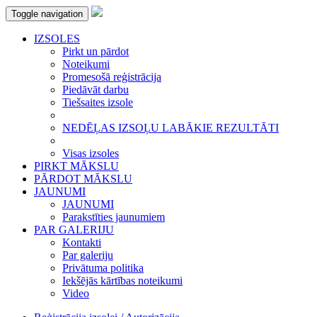
Toggle navigation
IZSOLES
Pirkt un pārdot
Noteikumi
Promesošā reģistrācija
Piedāvāt darbu
Tiešsaites izsole
NEDĒĻAS IZSOĻU LABĀKIE REZULTĀTI
Visas izsoles
PIRKT MĀKSLU
PĀRDOT MĀKSLU
JAUNUMI
JAUNUMI
Parakstīties jaunumiem
PAR GALERIJU
Kontakti
Par galeriju
Privātuma politika
Iekšējās kārtības noteikumi
Video