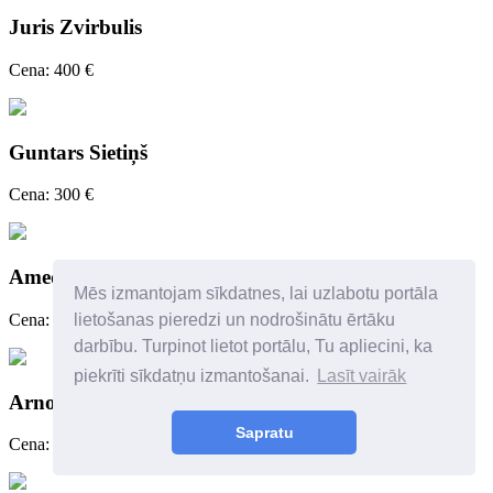
Juris Zvirbulis
Cena: 400 €
Guntars Sietiņš
Cena: 300 €
Amedeo Alzeni (?) vai sekotājs
Mēs izmantojam sīkdatnes, lai uzlabotu portāla
Cena: 180 €
lietošanas pieredzi un nodrošinātu ērtāku
darbību. Turpinot lietot portālu, Tu apliecini, ka
piekrīti sīkdatņu izmantošanai.
Lasīt vairāk
Arnolds Pankoks (1914-2008)
Sapratu
Cena: 250 €