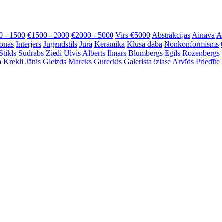
0 - 1500
€1500 - 2000
€2000 - 5000
Virs €5000
Abstrakcijas
Ainava
A
onas
Interjers
Jūgendstils
Jūra
Keramika
Klusā daba
Nonkonformisms
Stikls
Sudrabs
Ziedi
Ulvis Alberts
Ilmārs Blumbergs
Egils Rozenbergs
a
Krekli
Jānis Gleizds
Mareks Gureckis
Galerista izlase
Arvīds Priedīte