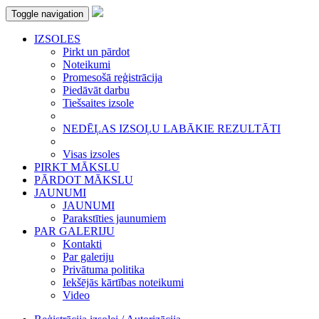
Toggle navigation
IZSOLES
Pirkt un pārdot
Noteikumi
Promesošā reģistrācija
Piedāvāt darbu
Tiešsaites izsole
NEDĒĻAS IZSOĻU LABĀKIE REZULTĀTI
Visas izsoles
PIRKT MĀKSLU
PĀRDOT MĀKSLU
JAUNUMI
JAUNUMI
Parakstīties jaunumiem
PAR GALERIJU
Kontakti
Par galeriju
Privātuma politika
Iekšējās kārtības noteikumi
Video