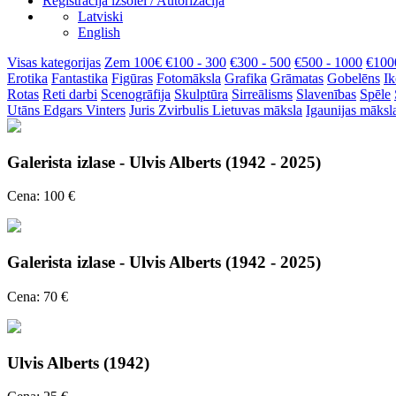
Reģistrācija izsolei / Autorizācija
Latviski
English
Visas kategorijas
Zem 100€
€100 - 300
€300 - 500
€500 - 1000
€100
Erotika
Fantastika
Figūras
Fotomāksla
Grafika
Grāmatas
Gobelēns
Ik
Rotas
Reti darbi
Scenogrāfija
Skulptūra
Sirreālisms
Slavenības
Spēle
Utāns
Edgars Vinters
Juris Zvirbulis
Lietuvas māksla
Igaunijas māksl
Galerista izlase - Ulvis Alberts (1942 - 2025)
Cena: 100 €
Galerista izlase - Ulvis Alberts (1942 - 2025)
Cena: 70 €
Ulvis Alberts (1942)