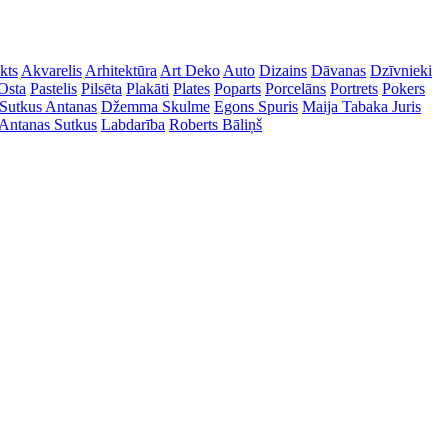
kts
Akvarelis
Arhitektūra
Art Deko
Auto
Dizains
Dāvanas
Dzīvnieki
Osta
Pastelis
Pilsēta
Plakāti
Plates
Poparts
Porcelāns
Portrets
Pokers
Sutkus Antanas
Džemma Skulme
Egons Spuris
Maija Tabaka
Juris
Antanas Sutkus
Labdarība
Roberts Bāliņš