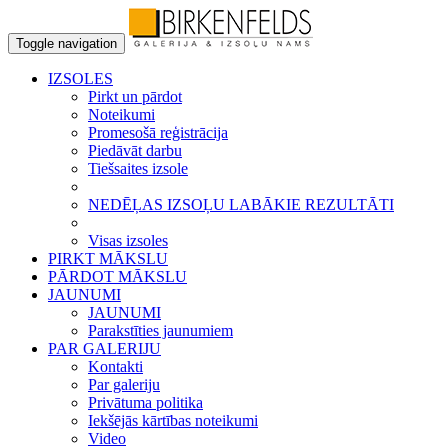
Toggle navigation
IZSOLES
Pirkt un pārdot
Noteikumi
Promesošā reģistrācija
Piedāvāt darbu
Tiešsaites izsole
NEDĒĻAS IZSOĻU LABĀKIE REZULTĀTI
Visas izsoles
PIRKT MĀKSLU
PĀRDOT MĀKSLU
JAUNUMI
JAUNUMI
Parakstīties jaunumiem
PAR GALERIJU
Kontakti
Par galeriju
Privātuma politika
Iekšējās kārtības noteikumi
Video