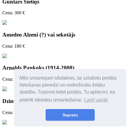
Guntars Sietiņš
Cena: 300 €
Amedeo Alzeni (?) vai sekotājs
Cena: 180 €
Arnolds Pankoks (1914-2008)
Mēs izmantojam sīkdatnes, lai uzlabotu portāla
Cena: 250 €
lietošanas pieredzi un nodrošinātu ērtāku
darbību. Turpinot lietot portālu, Tu apliecini, ka
piekrīti sīkdatņu izmantošanai.
Lasīt vairāk
Dzintra Zvagina
Cena: 450 €
Sapratu