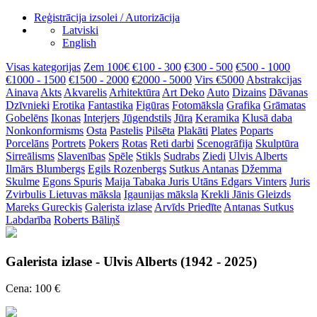
Reģistrācija izsolei / Autorizācija
Latviski
English
Visas kategorijas
Zem 100€
€100 - 300
€300 - 500
€500 - 1000
€1000 - 1500
€1500 - 2000
€2000 - 5000
Virs €5000
Abstrakcijas
Ainava
Akts
Akvarelis
Arhitektūra
Art Deko
Auto
Dizains
Dāvanas
Dzīvnieki
Erotika
Fantastika
Figūras
Fotomāksla
Grafika
Grāmatas
Gobelēns
Ikonas
Interjers
Jūgendstils
Jūra
Keramika
Klusā daba
Nonkonformisms
Osta
Pastelis
Pilsēta
Plakāti
Plates
Poparts
Porcelāns
Portrets
Pokers
Rotas
Reti darbi
Scenogrāfija
Skulptūra
Sirreālisms
Slavenības
Spēle
Stikls
Sudrabs
Ziedi
Ulvis Alberts
Ilmārs Blumbergs
Egils Rozenbergs
Sutkus Antanas
Džemma
Skulme
Egons Spuris
Maija Tabaka
Juris Utāns
Edgars Vinters
Juris
Zvirbulis
Lietuvas māksla
Igaunijas māksla
Krekli
Jānis Gleizds
Mareks Gureckis
Galerista izlase
Arvīds Priedīte
Antanas Sutkus
Labdarība
Roberts Bāliņš
Galerista izlase - Ulvis Alberts (1942 - 2025)
Cena: 100 €