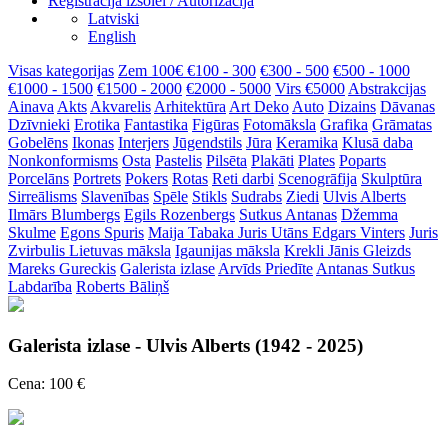
Reģistrācija izsolei / Autorizācija
Latviski
English
Visas kategorijas
Zem 100€
€100 - 300
€300 - 500
€500 - 1000
€1000 - 1500
€1500 - 2000
€2000 - 5000
Virs €5000
Abstrakcijas
Ainava
Akts
Akvarelis
Arhitektūra
Art Deko
Auto
Dizains
Dāvanas
Dzīvnieki
Erotika
Fantastika
Figūras
Fotomāksla
Grafika
Grāmatas
Gobelēns
Ikonas
Interjers
Jūgendstils
Jūra
Keramika
Klusā daba
Nonkonformisms
Osta
Pastelis
Pilsēta
Plakāti
Plates
Poparts
Porcelāns
Portrets
Pokers
Rotas
Reti darbi
Scenogrāfija
Skulptūra
Sirreālisms
Slavenības
Spēle
Stikls
Sudrabs
Ziedi
Ulvis Alberts
Ilmārs Blumbergs
Egils Rozenbergs
Sutkus Antanas
Džemma
Skulme
Egons Spuris
Maija Tabaka
Juris Utāns
Edgars Vinters
Juris
Zvirbulis
Lietuvas māksla
Igaunijas māksla
Krekli
Jānis Gleizds
Mareks Gureckis
Galerista izlase
Arvīds Priedīte
Antanas Sutkus
Labdarība
Roberts Bāliņš
Galerista izlase - Ulvis Alberts (1942 - 2025)
Cena: 100 €