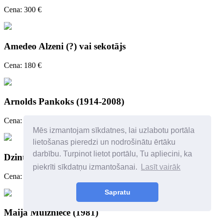
Cena: 300 €
Amedeo Alzeni (?) vai sekotājs
Cena: 180 €
Arnolds Pankoks (1914-2008)
Cena: 250 €
Mēs izmantojam sīkdatnes, lai uzlabotu portāla
lietošanas pieredzi un nodrošinātu ērtāku
darbību. Turpinot lietot portālu, Tu apliecini, ka
Dzintra Zvagina
piekrīti sīkdatņu izmantošanai.
Lasīt vairāk
Cena: 450 €
Sapratu
Maija Muižniece (1981)