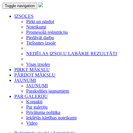
Toggle navigation
IZSOLES
Pirkt un pārdot
Noteikumi
Promesošā reģistrācija
Piedāvāt darbu
Tiešsaites izsole
NEDĒĻAS IZSOĻU LABĀKIE REZULTĀTI
Visas izsoles
PIRKT MĀKSLU
PĀRDOT MĀKSLU
JAUNUMI
JAUNUMI
Parakstīties jaunumiem
PAR GALERIJU
Kontakti
Par galeriju
Privātuma politika
Iekšējās kārtības noteikumi
Video