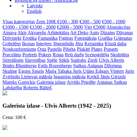
Reģistrācija izsolei / Autorizācija
Latviski
English
Visas kategorijas
Zem 100€
€100 - 300
€300 - 500
€500 - 1000
€1000 - 1500
€1500 - 2000
€2000 - 5000
Virs €5000
Abstrakcijas
Ainava
Akts
Akvarelis
Arhitektūra
Art Deko
Auto
Dizains
Dāvanas
Dzīvnieki
Erotika
Fantastika
Figūras
Fotomāksla
Grafika
Grāmatas
Gobelēns
Ikonas
Interjers
Jūgendstils
Jūra
Keramika
Klusā daba
Nonkonformisms
Osta
Pastelis
Pilsēta
Plakāti
Plates
Poparts
Porcelāns
Portrets
Pokers
Rotas
Reti darbi
Scenogrāfija
Skulptūra
Sirreālisms
Slavenības
Spēle
Stikls
Sudrabs
Ziedi
Ulvis Alberts
Ilmārs Blumbergs
Egils Rozenbergs
Sutkus Antanas
Džemma
Skulme
Egons Spuris
Maija Tabaka
Juris Utāns
Edgars Vinters
Juris
Zvirbulis
Lietuvas māksla
Igaunijas māksla
Krekli
Jānis Gleizds
Mareks Gureckis
Galerista izlase
Arvīds Priedīte
Antanas Sutkus
Labdarība
Roberts Bāliņš
Galerista izlase - Ulvis Alberts (1942 - 2025)
Cena: 100 €