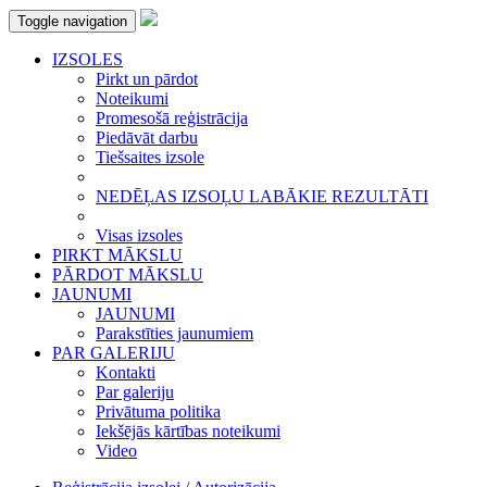
Toggle navigation
IZSOLES
Pirkt un pārdot
Noteikumi
Promesošā reģistrācija
Piedāvāt darbu
Tiešsaites izsole
NEDĒĻAS IZSOĻU LABĀKIE REZULTĀTI
Visas izsoles
PIRKT MĀKSLU
PĀRDOT MĀKSLU
JAUNUMI
JAUNUMI
Parakstīties jaunumiem
PAR GALERIJU
Kontakti
Par galeriju
Privātuma politika
Iekšējās kārtības noteikumi
Video