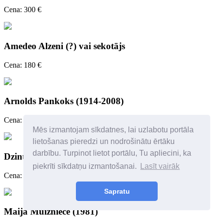
Cena: 300 €
Amedeo Alzeni (?) vai sekotājs
Cena: 180 €
Arnolds Pankoks (1914-2008)
Cena: 250 €
Mēs izmantojam sīkdatnes, lai uzlabotu portāla
lietošanas pieredzi un nodrošinātu ērtāku
darbību. Turpinot lietot portālu, Tu apliecini, ka
Dzintra Zvagina
piekrīti sīkdatņu izmantošanai.
Lasīt vairāk
Cena: 450 €
Sapratu
Maija Muižniece (1981)