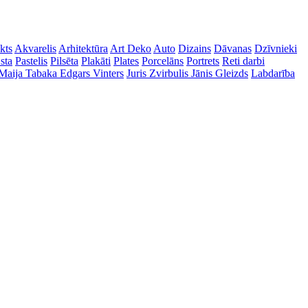
kts
Akvarelis
Arhitektūra
Art Deko
Auto
Dizains
Dāvanas
Dzīvnieki
sta
Pastelis
Pilsēta
Plakāti
Plates
Porcelāns
Portrets
Reti darbi
Maija Tabaka
Edgars Vinters
Juris Zvirbulis
Jānis Gleizds
Labdarība