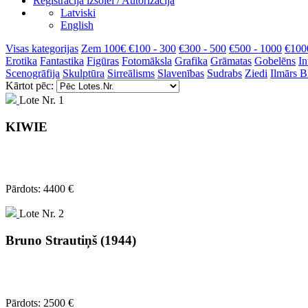
Reģistrācija izsolei / Autorizācija
Latviski
English
Visas kategorijas
Zem 100€
€100 - 300
€300 - 500
€500 - 1000
€100
Erotika
Fantastika
Figūras
Fotomāksla
Grafika
Grāmatas
Gobelēns
In
Scenogrāfija
Skulptūra
Sirreālisms
Slavenības
Sudrabs
Ziedi
Ilmārs 
Kārtot pēc:
Lote Nr. 1
KIWIE
Pārdots: 4400 €
Lote Nr. 2
Bruno Strautiņš (1944)
Pārdots: 2500 €