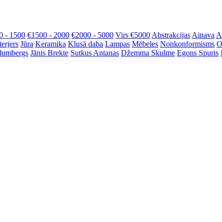
0 - 1500
€1500 - 2000
€2000 - 5000
Virs €5000
Abstrakcijas
Ainava
A
terjers
Jūra
Keramika
Klusā daba
Lampas
Mēbeles
Nonkonformisms
O
Blumbergs
Jānis Brekte
Sutkus Antanas
Džemma Skulme
Egons Spuris