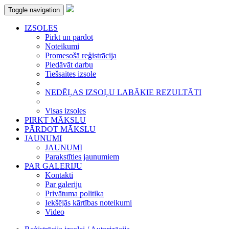
Toggle navigation
IZSOLES
Pirkt un pārdot
Noteikumi
Promesošā reģistrācija
Piedāvāt darbu
Tiešsaites izsole
NEDĒĻAS IZSOĻU LABĀKIE REZULTĀTI
Visas izsoles
PIRKT MĀKSLU
PĀRDOT MĀKSLU
JAUNUMI
JAUNUMI
Parakstīties jaunumiem
PAR GALERIJU
Kontakti
Par galeriju
Privātuma politika
Iekšējās kārtības noteikumi
Video