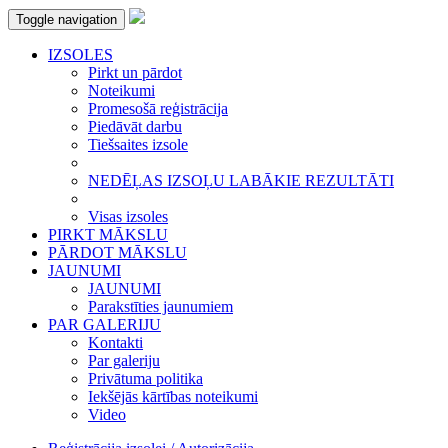
Toggle navigation
IZSOLES
Pirkt un pārdot
Noteikumi
Promesošā reģistrācija
Piedāvāt darbu
Tiešsaites izsole
NEDĒĻAS IZSOĻU LABĀKIE REZULTĀTI
Visas izsoles
PIRKT MĀKSLU
PĀRDOT MĀKSLU
JAUNUMI
JAUNUMI
Parakstīties jaunumiem
PAR GALERIJU
Kontakti
Par galeriju
Privātuma politika
Iekšējās kārtības noteikumi
Video