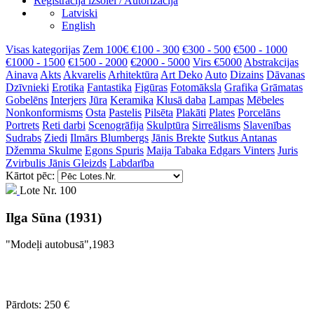
Reģistrācija izsolei / Autorizācija
Latviski
English
Visas kategorijas
Zem 100€
€100 - 300
€300 - 500
€500 - 1000
€1000 - 1500
€1500 - 2000
€2000 - 5000
Virs €5000
Abstrakcijas
Ainava
Akts
Akvarelis
Arhitektūra
Art Deko
Auto
Dizains
Dāvanas
Dzīvnieki
Erotika
Fantastika
Figūras
Fotomāksla
Grafika
Grāmatas
Gobelēns
Interjers
Jūra
Keramika
Klusā daba
Lampas
Mēbeles
Nonkonformisms
Osta
Pastelis
Pilsēta
Plakāti
Plates
Porcelāns
Portrets
Reti darbi
Scenogrāfija
Skulptūra
Sirreālisms
Slavenības
Sudrabs
Ziedi
Ilmārs Blumbergs
Jānis Brekte
Sutkus Antanas
Džemma Skulme
Egons Spuris
Maija Tabaka
Edgars Vinters
Juris
Zvirbulis
Jānis Gleizds
Labdarība
Kārtot pēc:
Lote Nr. 100
Ilga Sūna (1931)
"Modeļi autobusā",1983
Pārdots: 250 €