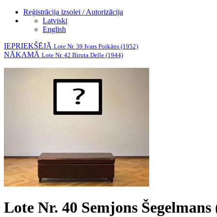
Reģistrācija izsolei / Autorizācija
Latviski
English
IEPRIEKŠĒJĀ
Lote Nr. 39 Ivars Poikāns (1952)
NĀKAMĀ
Lote Nr. 42 Biruta Delle (1944)
Lote Nr. 40 Semjons Šegelmans 