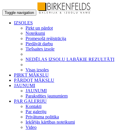
Toggle navigation
IZSOLES
Pirkt un pārdot
Noteikumi
Promesošā reģistrācija
Piedāvāt darbu
Tiešsaites izsole
NEDĒĻAS IZSOĻU LABĀKIE REZULTĀTI
Visas izsoles
PIRKT MĀKSLU
PĀRDOT MĀKSLU
JAUNUMI
JAUNUMI
Parakstīties jaunumiem
PAR GALERIJU
Kontakti
Par galeriju
Privātuma politika
Iekšējās kārtības noteikumi
Video