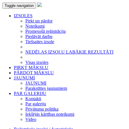
Toggle navigation
IZSOLES
Pirkt un pārdot
Noteikumi
Promesošā reģistrācija
Piedāvāt darbu
Tiešsaites izsole
NEDĒĻAS IZSOĻU LABĀKIE REZULTĀTI
Visas izsoles
PIRKT MĀKSLU
PĀRDOT MĀKSLU
JAUNUMI
JAUNUMI
Parakstīties jaunumiem
PAR GALERIJU
Kontakti
Par galeriju
Privātuma politika
Iekšējās kārtības noteikumi
Video