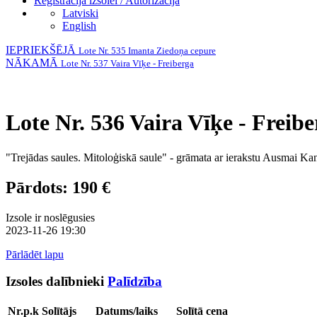
Reģistrācija izsolei / Autorizācija
Latviski
English
IEPRIEKŠĒJĀ
Lote Nr. 535 Imanta Ziedoņa cepure
NĀKAMĀ
Lote Nr. 537 Vaira Vīķe - Freiberga
Lote Nr. 536 Vaira Vīķe - Freib
"Trejādas saules. Mitoloģiskā saule" - grāmata ar ierakstu Ausmai Ka
Pārdots: 190 €
Izsole ir noslēgusies
2023-11-26 19:30
Pārlādēt lapu
Izsoles dalībnieki
Palīdzība
Nr.p.k
Solītājs
Datums/laiks
Solītā cena