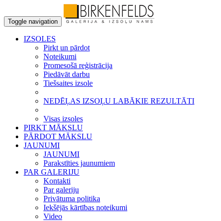
Toggle navigation
IZSOLES
Pirkt un pārdot
Noteikumi
Promesošā reģistrācija
Piedāvāt darbu
Tiešsaites izsole
NEDĒĻAS IZSOĻU LABĀKIE REZULTĀTI
Visas izsoles
PIRKT MĀKSLU
PĀRDOT MĀKSLU
JAUNUMI
JAUNUMI
Parakstīties jaunumiem
PAR GALERIJU
Kontakti
Par galeriju
Privātuma politika
Iekšējās kārtības noteikumi
Video