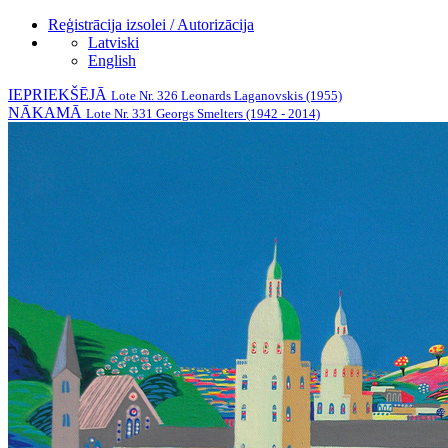
Reģistrācija izsolei / Autorizācija
Latviski
English
IEPRIEKŠĒJĀ
Lote Nr. 326 Leonards Laganovskis (1955)
NĀKAMĀ
Lote Nr. 331 Georgs Smelters (1942 - 2014)