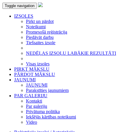
Toggle navigation
IZSOLES
Pirkt un pārdot
Noteikumi
Promesošā reģistrācija
Piedāvāt darbu
Tiešsaites izsole
NEDĒĻAS IZSOĻU LABĀKIE REZULTĀTI
Visas izsoles
PIRKT MĀKSLU
PĀRDOT MĀKSLU
JAUNUMI
JAUNUMI
Parakstīties jaunumiem
PAR GALERIJU
Kontakti
Par galeriju
Privātuma politika
Iekšējās kārtības noteikumi
Video