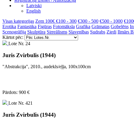
Reģistrācija izsolei / Autorizācija
Latviski
English
Visas kategorijas
Zem 100€
€100 - 300
€300 - 500
€500 - 1000
€100
Erotika
Fantastika
Figūras
Fotomāksla
Grafika
Grāmatas
Gobelēns
In
Scenogrāfija
Skulptūra
Sirreālisms
Slavenības
Sudrabs
Ziedi
Ilmārs 
Kārtot pēc:
Lote Nr. 24
Juris Zvirbulis (1944)
"Abstrakcija", 2010., audekls/eļļa, 100x100cm
Pārdots: 900 €
Lote Nr. 421
Juris Zvirbulis (1944)