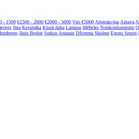
0 - 1500
€1500 - 2000
€2000 - 5000
Virs €5000
Abstrakcijas
Ainava
A
terjers
Jūra
Keramika
Klusā daba
Lampas
Mēbeles
Nonkonformisms
O
Blumbergs
Jānis Brekte
Sutkus Antanas
Džemma Skulme
Egons Spuris