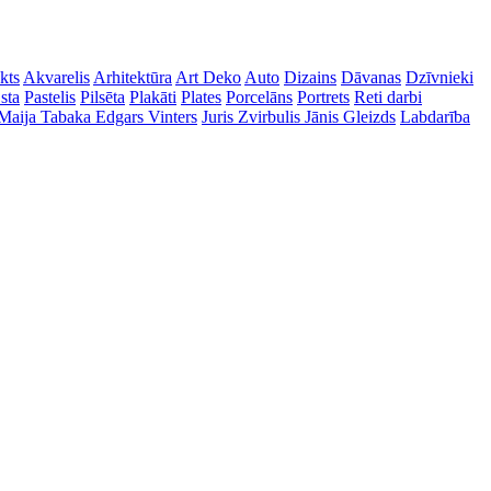
kts
Akvarelis
Arhitektūra
Art Deko
Auto
Dizains
Dāvanas
Dzīvnieki
sta
Pastelis
Pilsēta
Plakāti
Plates
Porcelāns
Portrets
Reti darbi
Maija Tabaka
Edgars Vinters
Juris Zvirbulis
Jānis Gleizds
Labdarība