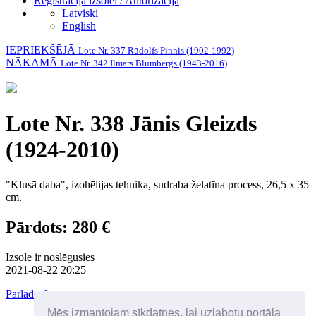
Reģistrācija izsolei / Autorizācija
Latviski
English
IEPRIEKŠĒJĀ
Lote Nr. 337 Rūdolfs Pinnis (1902-1992)
NĀKAMĀ
Lote Nr. 342 Ilmārs Blumbergs (1943-2016)
Lote Nr. 338 Jānis Gleizds
(1924-2010)
"Klusā daba", izohēlijas tehnika, sudraba želatīna process, 26,5 x 35
cm.
Pārdots: 280 €
Izsole ir noslēgusies
2021-08-22 20:25
Pārlādēt lapu
Mēs izmantojam sīkdatnes, lai uzlabotu portāla