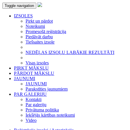
Toggle navigation
IZSOLES
Pirkt un pārdot
Noteikumi
Promesošā reģistrācija
Piedāvāt darbu
Tiešsaites izsole
NEDĒĻAS IZSOĻU LABĀKIE REZULTĀTI
Visas izsoles
PIRKT MĀKSLU
PĀRDOT MĀKSLU
JAUNUMI
JAUNUMI
Parakstīties jaunumiem
PAR GALERIJU
Kontakti
Par galeriju
Privātuma politika
Iekšējās kārtības noteikumi
Video