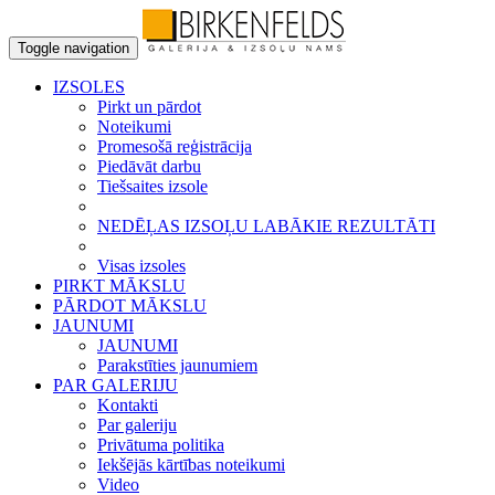
Toggle navigation
IZSOLES
Pirkt un pārdot
Noteikumi
Promesošā reģistrācija
Piedāvāt darbu
Tiešsaites izsole
NEDĒĻAS IZSOĻU LABĀKIE REZULTĀTI
Visas izsoles
PIRKT MĀKSLU
PĀRDOT MĀKSLU
JAUNUMI
JAUNUMI
Parakstīties jaunumiem
PAR GALERIJU
Kontakti
Par galeriju
Privātuma politika
Iekšējās kārtības noteikumi
Video