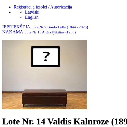
Reģistrācija izsolei / Autorizācija
Latviski
English
IEPRIEKŠĒJĀ
Lote Nr. 9 Biruta Delle (1944 - 2025)
NĀKAMĀ
Lote Nr. 15 Artūrs Ņikitins (1936)
Lote Nr. 14 Valdis Kalnroze (18