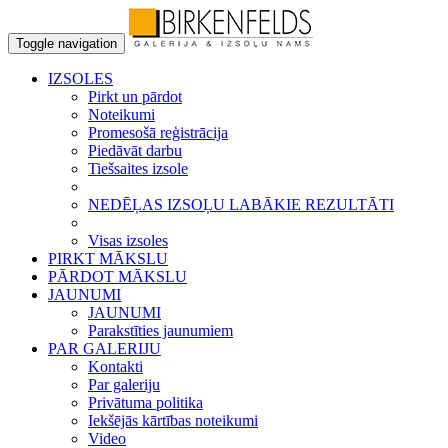
Toggle navigation
IZSOLES
Pirkt un pārdot
Noteikumi
Promesošā reģistrācija
Piedāvāt darbu
Tiešsaites izsole
NEDĒĻAS IZSOĻU LABĀKIE REZULTĀTI
Visas izsoles
PIRKT MĀKSLU
PĀRDOT MĀKSLU
JAUNUMI
JAUNUMI
Parakstīties jaunumiem
PAR GALERIJU
Kontakti
Par galeriju
Privātuma politika
Iekšējās kārtības noteikumi
Video