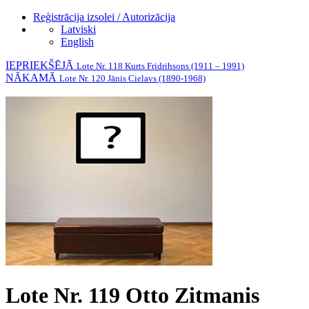
Reģistrācija izsolei / Autorizācija
Latviski
English
IEPRIEKŠĒJĀ
Lote Nr. 118 Kurts Fridrihsons (1911 – 1991)
NĀKAMĀ
Lote Nr. 120 Jānis Cielavs (1890-1968)
Lote Nr. 119 Otto Zitmanis