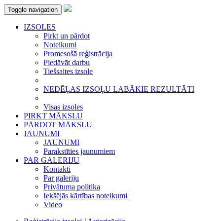
Toggle navigation
IZSOLES
Pirkt un pārdot
Noteikumi
Promesošā reģistrācija
Piedāvāt darbu
Tiešsaites izsole
NEDĒĻAS IZSOĻU LABĀKIE REZULTĀTI
Visas izsoles
PIRKT MĀKSLU
PĀRDOT MĀKSLU
JAUNUMI
JAUNUMI
Parakstīties jaunumiem
PAR GALERIJU
Kontakti
Par galeriju
Privātuma politika
Iekšējās kārtības noteikumi
Video