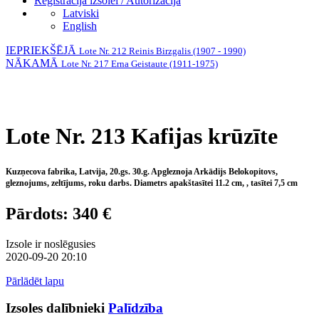
Reģistrācija izsolei / Autorizācija
Latviski
English
IEPRIEKŠĒJĀ
Lote Nr. 212 Reinis Birzgalis (1907 - 1990)
NĀKAMĀ
Lote Nr. 217 Erna Geistaute (1911-1975)
Lote Nr. 213 Kafijas krūzīte
Kuzņecova fabrika, Latvija, 20.gs. 30.g. Apgleznoja Arkādijs Belokopitovs,
gleznojums, zeltījums, roku darbs. Diametrs apakštasītei 11.2 cm, , tasītei 7,5 cm
Pārdots: 340 €
Izsole ir noslēgusies
2020-09-20 20:10
Pārlādēt lapu
Izsoles dalībnieki
Palīdzība