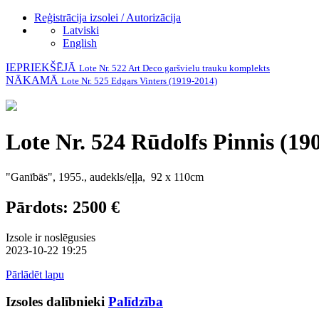
Reģistrācija izsolei / Autorizācija
Latviski
English
IEPRIEKŠĒJĀ
Lote Nr. 522 Art Deco garšvielu trauku komplekts
NĀKAMĀ
Lote Nr. 525 Edgars Vinters (1919-2014)
Lote Nr. 524 Rūdolfs Pinnis (19
"Ganībās", 1955., audekls/eļļa, 92 x 110cm
Pārdots: 2500 €
Izsole ir noslēgusies
2023-10-22 19:25
Pārlādēt lapu
Izsoles dalībnieki
Palīdzība