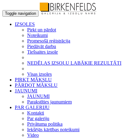
Toggle navigation
IZSOLES
Pirkt un pārdot
Noteikumi
Promesošā reģistrācija
Piedāvāt darbu
Tiešsaites izsole
NEDĒĻAS IZSOĻU LABĀKIE REZULTĀTI
Visas izsoles
PIRKT MĀKSLU
PĀRDOT MĀKSLU
JAUNUMI
JAUNUMI
Parakstīties jaunumiem
PAR GALERIJU
Kontakti
Par galeriju
Privātuma politika
Iekšējās kārtības noteikumi
Video