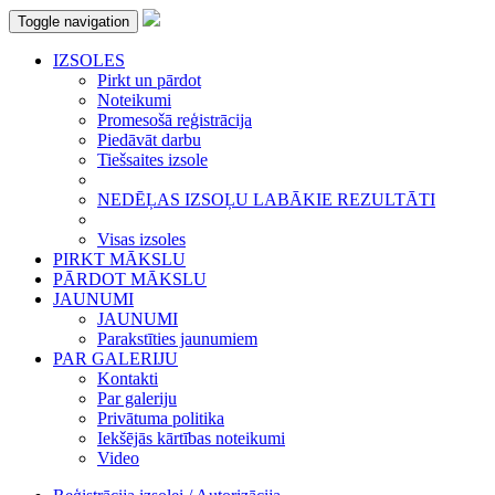
Toggle navigation
IZSOLES
Pirkt un pārdot
Noteikumi
Promesošā reģistrācija
Piedāvāt darbu
Tiešsaites izsole
NEDĒĻAS IZSOĻU LABĀKIE REZULTĀTI
Visas izsoles
PIRKT MĀKSLU
PĀRDOT MĀKSLU
JAUNUMI
JAUNUMI
Parakstīties jaunumiem
PAR GALERIJU
Kontakti
Par galeriju
Privātuma politika
Iekšējās kārtības noteikumi
Video