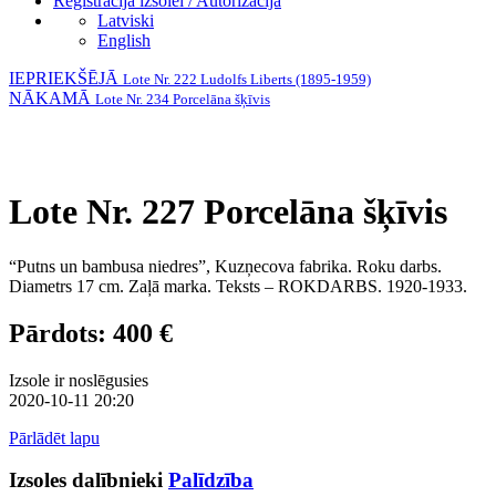
Reģistrācija izsolei / Autorizācija
Latviski
English
IEPRIEKŠĒJĀ
Lote Nr. 222 Ludolfs Liberts (1895-1959)
NĀKAMĀ
Lote Nr. 234 Porcelāna šķīvis
Lote Nr. 227 Porcelāna šķīvis
“Putns un bambusa niedres”, Kuzņecova fabrika. Roku darbs.
Diametrs 17 cm. Zaļā marka. Teksts – ROKDARBS. 1920-1933.
Pārdots: 400 €
Izsole ir noslēgusies
2020-10-11 20:20
Pārlādēt lapu
Izsoles dalībnieki
Palīdzība