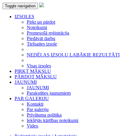
Toggle navigation
IZSOLES
Pirkt un pārdot
Noteikumi
Promesošā reģistrācija
Piedāvāt darbu
Tiešsaites izsole
NEDĒĻAS IZSOĻU LABĀKIE REZULTĀTI
Visas izsoles
PIRKT MĀKSLU
PĀRDOT MĀKSLU
JAUNUMI
JAUNUMI
Parakstīties jaunumiem
PAR GALERIJU
Kontakti
Par galeriju
Privātuma politika
Iekšējās kārtības noteikumi
Video