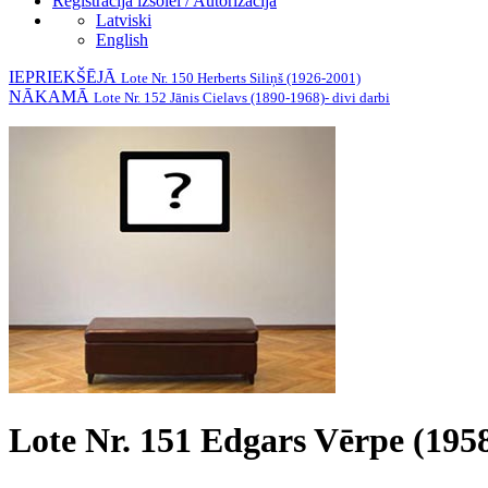
Reģistrācija izsolei / Autorizācija
Latviski
English
IEPRIEKŠĒJĀ
Lote Nr. 150 Herberts Siliņš (1926-2001)
NĀKAMĀ
Lote Nr. 152 Jānis Cielavs (1890-1968)- divi darbi
Lote Nr. 151 Edgars Vērpe (195