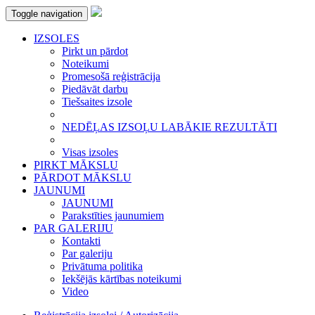
Toggle navigation
IZSOLES
Pirkt un pārdot
Noteikumi
Promesošā reģistrācija
Piedāvāt darbu
Tiešsaites izsole
NEDĒĻAS IZSOĻU LABĀKIE REZULTĀTI
Visas izsoles
PIRKT MĀKSLU
PĀRDOT MĀKSLU
JAUNUMI
JAUNUMI
Parakstīties jaunumiem
PAR GALERIJU
Kontakti
Par galeriju
Privātuma politika
Iekšējās kārtības noteikumi
Video