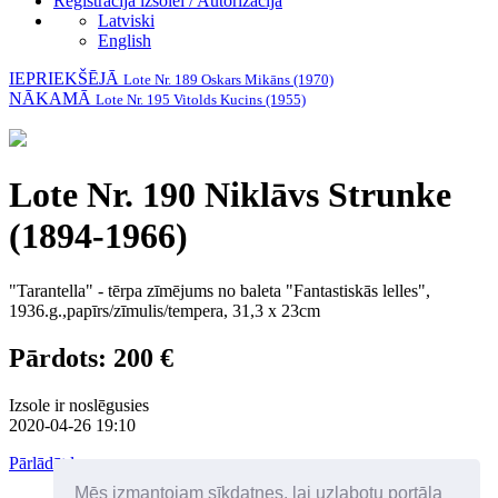
Reģistrācija izsolei / Autorizācija
Latviski
English
IEPRIEKŠĒJĀ
Lote Nr. 189 Oskars Mikāns (1970)
NĀKAMĀ
Lote Nr. 195 Vitolds Kucins (1955)
Lote Nr. 190 Niklāvs Strunke
(1894-1966)
"Tarantella" - tērpa zīmējums no baleta "Fantastiskās lelles",
1936.g.,papīrs/zīmulis/tempera, 31,3 x 23cm
Pārdots: 200 €
Izsole ir noslēgusies
2020-04-26 19:10
Pārlādēt lapu
Mēs izmantojam sīkdatnes, lai uzlabotu portāla