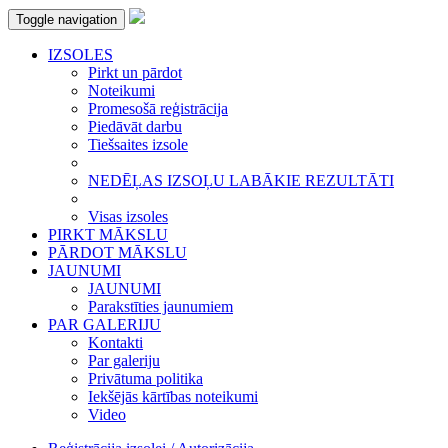
Toggle navigation
IZSOLES
Pirkt un pārdot
Noteikumi
Promesošā reģistrācija
Piedāvāt darbu
Tiešsaites izsole
NEDĒĻAS IZSOĻU LABĀKIE REZULTĀTI
Visas izsoles
PIRKT MĀKSLU
PĀRDOT MĀKSLU
JAUNUMI
JAUNUMI
Parakstīties jaunumiem
PAR GALERIJU
Kontakti
Par galeriju
Privātuma politika
Iekšējās kārtības noteikumi
Video