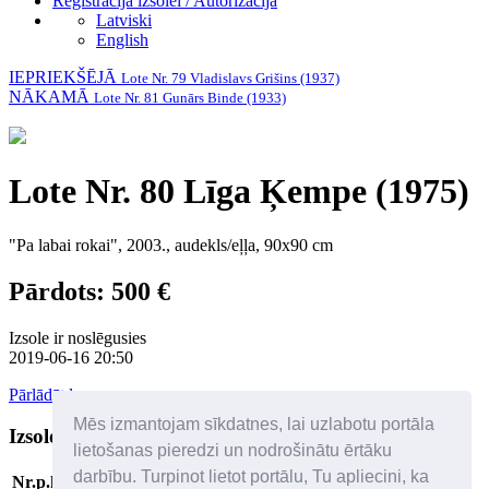
Reģistrācija izsolei / Autorizācija
Latviski
English
IEPRIEKŠĒJĀ
Lote Nr. 79 Vladislavs Grišins (1937)
NĀKAMĀ
Lote Nr. 81 Gunārs Binde (1933)
Lote Nr. 80 Līga Ķempe (1975)
"Pa labai rokai", 2003., audekls/eļļa, 90x90 cm
Pārdots: 500 €
Izsole ir noslēgusies
2019-06-16 20:50
Pārlādēt lapu
Mēs izmantojam sīkdatnes, lai uzlabotu portāla
Izsoles dalībnieki
Palīdzība
lietošanas pieredzi un nodrošinātu ērtāku
darbību. Turpinot lietot portālu, Tu apliecini, ka
Nr.p.k
Solītājs
Datums/laiks
Solītā cena