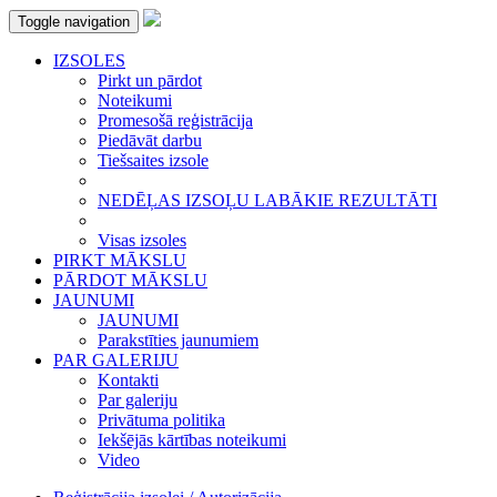
Toggle navigation
IZSOLES
Pirkt un pārdot
Noteikumi
Promesošā reģistrācija
Piedāvāt darbu
Tiešsaites izsole
NEDĒĻAS IZSOĻU LABĀKIE REZULTĀTI
Visas izsoles
PIRKT MĀKSLU
PĀRDOT MĀKSLU
JAUNUMI
JAUNUMI
Parakstīties jaunumiem
PAR GALERIJU
Kontakti
Par galeriju
Privātuma politika
Iekšējās kārtības noteikumi
Video