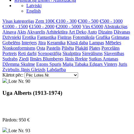
Reģistrācija izsolei / Autorizācija
Latviski
English
Visas kategorijas
Zem 100€
€100 - 300
€300 - 500
€500 - 1000
€1000 - 1500
€1500 - 2000
€2000 - 5000
Virs €5000
Abstrakcijas
Ainava
Akts
Akvarelis
Arhitektūra
Art Deko
Auto
Dizains
Dāvanas
Dzīvnieki
Erotika
Fantastika
Figūras
Fotomāksla
Grafika
Grāmatas
Gobelēns
Interjers
Jūra
Keramika
Klusā daba
Lampas
Mēbeles
Nonkonformisms
Osta
Pastelis
Pilsēta
Plakāti
Plates
Porcelāns
Portrets
Reti darbi
Scenogrāfija
Skulptūra
Sirreālisms
Slavenības
Sudrabs
Ziedi
Ilmārs Blumbergs
Jānis Brekte
Sutkus Antanas
Džemma Skulme
Egons Spuris
Maija Tabaka
Edgars Vinters
Juris
Zvirbulis
Jānis Gleizds
Labdarība
Kārtot pēc:
Lote Nr. 90
Uga Alberts (1913-1974)
Pārdots: 950 €
Lote Nr. 93