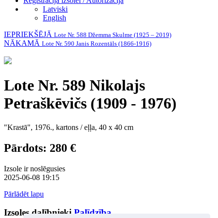
Reģistrācija izsolei / Autorizācija
Latviski
English
IEPRIEKŠĒJĀ
Lote Nr. 588 Džemma Skulme (1925 – 2019)
NĀKAMĀ
Lote Nr. 590 Janis Rozentāls (1866-1916)
Lote Nr. 589 Nikolajs
Petraškēvičs (1909 - 1976)
"Krastā", 1976., kartons / eļļa, 40 x 40 cm
Pārdots: 280 €
Izsole ir noslēgusies
2025-06-08 19:15
Pārlādēt lapu
Izsoles dalībnieki
Palīdzība