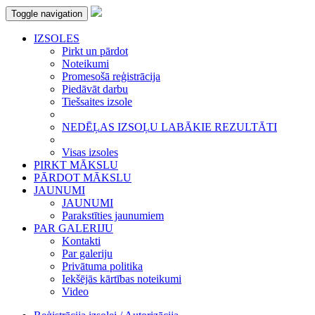
Toggle navigation
IZSOLES
Pirkt un pārdot
Noteikumi
Promesošā reģistrācija
Piedāvāt darbu
Tiešsaites izsole
NEDĒĻAS IZSOĻU LABĀKIE REZULTĀTI
Visas izsoles
PIRKT MĀKSLU
PĀRDOT MĀKSLU
JAUNUMI
JAUNUMI
Parakstīties jaunumiem
PAR GALERIJU
Kontakti
Par galeriju
Privātuma politika
Iekšējās kārtības noteikumi
Video