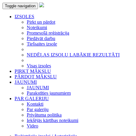
Toggle navigation
IZSOLES
Pirkt un pārdot
Noteikumi
Promesošā reģistrācija
Piedāvāt darbu
Tiešsaites izsole
NEDĒĻAS IZSOĻU LABĀKIE REZULTĀTI
Visas izsoles
PIRKT MĀKSLU
PĀRDOT MĀKSLU
JAUNUMI
JAUNUMI
Parakstīties jaunumiem
PAR GALERIJU
Kontakti
Par galeriju
Privātuma politika
Iekšējās kārtības noteikumi
Video