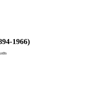
894-1966)
stīts