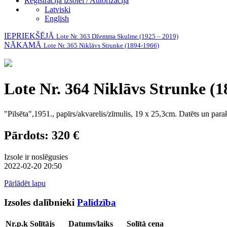
Reģistrācija izsolei / Autorizācija
Latviski
English
IEPRIEKŠĒJĀ
Lote Nr. 363 Džemma Skulme (1925 – 2019)
NĀKAMĀ
Lote Nr. 365 Niklāvs Strunke (1894-1966)
Lote Nr. 364 Niklāvs Strunke (1
"Pilsēta",1951., papīrs/akvarelis/zīmulis, 19 x 25,3cm. Datēts un parak
Pārdots: 320 €
Izsole ir noslēgusies
2022-02-20 20:50
Pārlādēt lapu
Izsoles dalībnieki
Palīdzība
Nr.p.k
Solītājs
Datums/laiks
Solītā cena