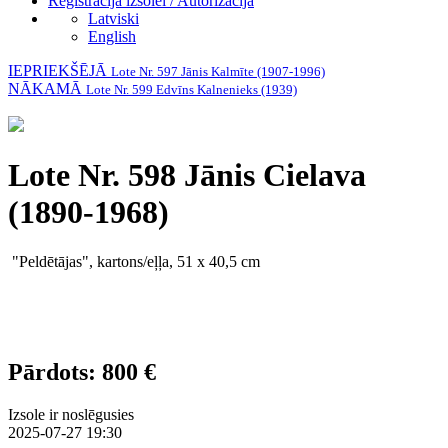
Reģistrācija izsolei / Autorizācija
Latviski
English
IEPRIEKŠĒJĀ
Lote Nr. 597 Jānis Kalmīte (1907-1996)
NĀKAMĀ
Lote Nr. 599 Edvīns Kalnenieks (1939)
Lote Nr. 598 Jānis Cielava
(1890-1968)
"Peldētājas", kartons/eļļa, 51 x 40,5 cm
Pārdots: 800 €
Izsole ir noslēgusies
2025-07-27 19:30