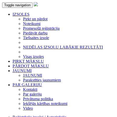
Toggle navigation
IZSOLES
Pirkt un pārdot
Noteikumi
Promesošā reģistrācija
Piedāvāt darbu
Tiešsaites izsole
NEDĒĻAS IZSOĻU LABĀKIE REZULTĀTI
Visas izsoles
PIRKT MĀKSLU
PĀRDOT MĀKSLU
JAUNUMI
JAUNUMI
Parakstīties jaunumiem
PAR GALERIJU
Kontakti
Par galeriju
Privātuma politika
Iekšējās kārtības noteikumi
Video