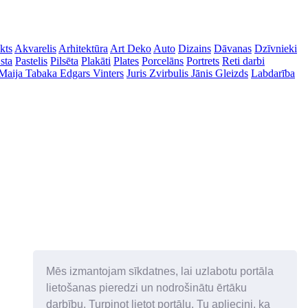
kts
Akvarelis
Arhitektūra
Art Deko
Auto
Dizains
Dāvanas
Dzīvnieki
sta
Pastelis
Pilsēta
Plakāti
Plates
Porcelāns
Portrets
Reti darbi
Maija Tabaka
Edgars Vinters
Juris Zvirbulis
Jānis Gleizds
Labdarība
Mēs izmantojam sīkdatnes, lai uzlabotu portāla
lietošanas pieredzi un nodrošinātu ērtāku
darbību. Turpinot lietot portālu, Tu apliecini, ka