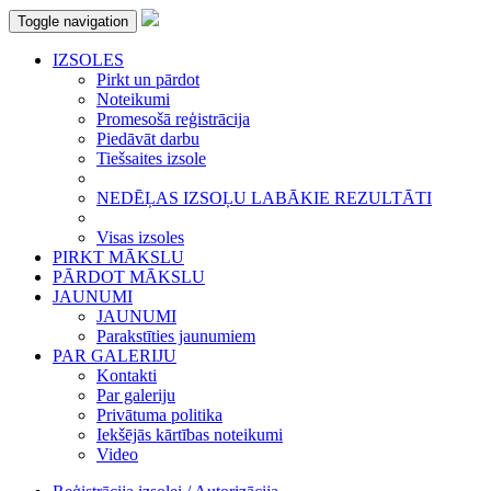
Toggle navigation
IZSOLES
Pirkt un pārdot
Noteikumi
Promesošā reģistrācija
Piedāvāt darbu
Tiešsaites izsole
NEDĒĻAS IZSOĻU LABĀKIE REZULTĀTI
Visas izsoles
PIRKT MĀKSLU
PĀRDOT MĀKSLU
JAUNUMI
JAUNUMI
Parakstīties jaunumiem
PAR GALERIJU
Kontakti
Par galeriju
Privātuma politika
Iekšējās kārtības noteikumi
Video