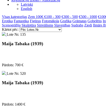
Reģistrācija izsolei / Autorizācija
Latviski
English
Visas kategorijas
Zem 100€
€100 - 300
€300 - 500
€500 - 1000
€100
Erotika
Fantastika
Figūras
Fotomāksla
Grafika
Grāmatas
Gobelēns
In
Scenogrāfija
Skulptūra
Sirreālisms
Slavenības
Sudrabs
Ziedi
Ilmārs 
Kārtot pēc:
Lote Nr. 135
Maija Tabaka (1939)
Pārdots: 700 €
Lote Nr. 520
Maija Tabaka (1939)
Pārdots: 1400 €