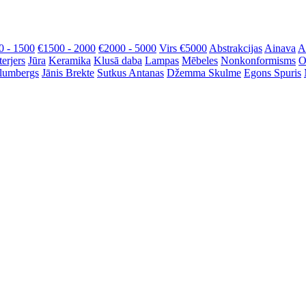
0 - 1500
€1500 - 2000
€2000 - 5000
Virs €5000
Abstrakcijas
Ainava
A
terjers
Jūra
Keramika
Klusā daba
Lampas
Mēbeles
Nonkonformisms
O
Blumbergs
Jānis Brekte
Sutkus Antanas
Džemma Skulme
Egons Spuris