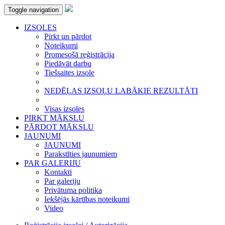
Toggle navigation
IZSOLES
Pirkt un pārdot
Noteikumi
Promesošā reģistrācija
Piedāvāt darbu
Tiešsaites izsole
NEDĒĻAS IZSOĻU LABĀKIE REZULTĀTI
Visas izsoles
PIRKT MĀKSLU
PĀRDOT MĀKSLU
JAUNUMI
JAUNUMI
Parakstīties jaunumiem
PAR GALERIJU
Kontakti
Par galeriju
Privātuma politika
Iekšējās kārtības noteikumi
Video