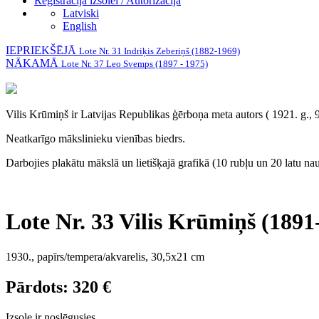
Reģistrācija izsolei / Autorizācija
Latviski
English
IEPRIEKŠĒJĀ
Lote Nr. 31 Indriķis Zeberiņš (1882-1969)
NĀKAMĀ
Lote Nr. 37 Leo Svemps (1897 - 1975)
Vilis Krūmiņš ir Latvijas Republikas ģērboņa meta autors ( 1921. g., 9
Neatkarīgo mākslinieku vienības biedrs.
Darbojies plakātu mākslā un lietišķajā grafikā (10 rubļu un 20 latu na
Lote Nr. 33 Vilis Krūmiņš (1891-
1930., papīrs/tempera/akvarelis, 30,5x21 cm
Pārdots: 320 €
Izsole ir noslēgusies