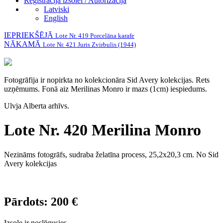
Reģistrācija izsolei / Autorizācija
Latviski
English
IEPRIEKŠĒJĀ
Lote Nr. 419 Porcelāna karafe
NĀKAMĀ
Lote Nr. 421 Juris Zvirbulis (1944)
Fotogrāfija ir nopirkta no kolekcionāra Sid Avery kolekcijas. Rets
uzņēmums. Fonā aiz Merilinas Monro ir mazs (1cm) iespiedums.
Ulvja Alberta arhīvs.
Lote Nr. 420 Merilina Monro
Nezināms fotogrāfs, sudraba želatīna process, 25,2x20,3 cm. No Sid
Avery kolekcijas
Pārdots: 200 €
Izsole ir noslēgusies