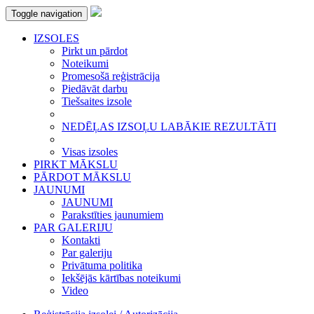
Toggle navigation
IZSOLES
Pirkt un pārdot
Noteikumi
Promesošā reģistrācija
Piedāvāt darbu
Tiešsaites izsole
NEDĒĻAS IZSOĻU LABĀKIE REZULTĀTI
Visas izsoles
PIRKT MĀKSLU
PĀRDOT MĀKSLU
JAUNUMI
JAUNUMI
Parakstīties jaunumiem
PAR GALERIJU
Kontakti
Par galeriju
Privātuma politika
Iekšējās kārtības noteikumi
Video