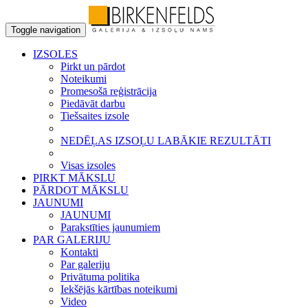
Toggle navigation
IZSOLES
Pirkt un pārdot
Noteikumi
Promesošā reģistrācija
Piedāvāt darbu
Tiešsaites izsole
NEDĒĻAS IZSOĻU LABĀKIE REZULTĀTI
Visas izsoles
PIRKT MĀKSLU
PĀRDOT MĀKSLU
JAUNUMI
JAUNUMI
Parakstīties jaunumiem
PAR GALERIJU
Kontakti
Par galeriju
Privātuma politika
Iekšējās kārtības noteikumi
Video