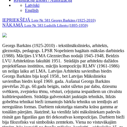
Reģistrācija izsolei / Autorizācija
Latviski
English
IEPRIEKŠĒJĀ
Lote Nr. 581 Georgs Barkāns (1925-2010)
NĀKAMĀ
Lote Nr. 583 Ludolfs Liberts (1895-1959)
Georgs Barkāns (1925-2010)
- tekstilmākslinieks, arhitekts,
gleznotājs, pedagogs. LPSR Nopelniem bagātais mākslas darbinieks
(1988). Mācījies LVMA Glezniecības nodaļā 1945-1948, Beidzis
LVU Arhitektūras fakultāti 1951. Strādājis par arhitektu dažādos
projektēšanas institūtos, mācījis kompozīciju RLMV (1961-1986)
un neilgu laiku arī LMA. Latvijas Arhitektu savienības biedrs
Georgs Barkāns bija kopš 1958., bet Latvijas Mākslinieku
savienības biedrs kopš 1969. gada. Aušanai Georgs Barkāns
pievēršas 20.gs. 60.gadu beigās, radot sižetus par dabu, dziesmu
svētkiem, zvejnieku tēmu, vēsturi, ceļojuma iespaidiem un citvalstu
kultūriespaidiem. Strādāja galvenokārt jauktajās tehnikās, līdzās
gobelēna tehnikai bieži izmantojis bārkšu tehniku un iemīļojis arī
neregulāras formas. Darbiem raksturīga niansēta krāsu gamma ar
tonālām pārejām. Jāatzīmē, ka vienlīdz labi māksliniekam padevās
risināt gan figurālas gan tīri dekoratīvas kompozīcijas. Darbiem bieži
bija filozofisks vai simbolisks zemteksts. Viena no vistuvākajām