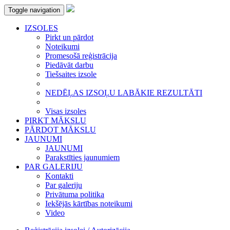
Toggle navigation
IZSOLES
Pirkt un pārdot
Noteikumi
Promesošā reģistrācija
Piedāvāt darbu
Tiešsaites izsole
NEDĒĻAS IZSOĻU LABĀKIE REZULTĀTI
Visas izsoles
PIRKT MĀKSLU
PĀRDOT MĀKSLU
JAUNUMI
JAUNUMI
Parakstīties jaunumiem
PAR GALERIJU
Kontakti
Par galeriju
Privātuma politika
Iekšējās kārtības noteikumi
Video