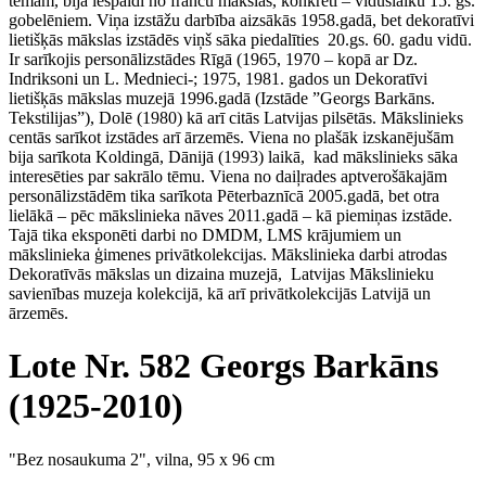
tēmām, bija iespaidi no franču mākslas, konkrēti – viduslaiku 15. gs.
gobelēniem. Viņa izstāžu darbība aizsākās 1958.gadā, bet dekoratīvi
lietišķās mākslas izstādēs viņš sāka piedalīties 20.gs. 60. gadu vidū.
Ir sarīkojis personālizstādes Rīgā (1965, 1970 – kopā ar Dz.
Indriksoni un L. Mednieci-; 1975, 1981. gados un Dekoratīvi
lietišķās mākslas muzejā 1996.gadā (Izstāde ”Georgs Barkāns.
Tekstilijas”), Dolē (1980) kā arī citās Latvijas pilsētās. Mākslinieks
centās sarīkot izstādes arī ārzemēs. Viena no plašāk izskanējušām
bija sarīkota Koldingā, Dānijā (1993) laikā, kad mākslinieks sāka
interesēties par sakrālo tēmu. Viena no daiļrades aptverošākajām
personālizstādēm tika sarīkota Pēterbaznīcā 2005.gadā, bet otra
lielākā – pēc mākslinieka nāves 2011.gadā – kā piemiņas izstāde.
Tajā tika eksponēti darbi no DMDM, LMS krājumiem un
mākslinieka ģimenes privātkolekcijas. Mākslinieka darbi atrodas
Dekoratīvās mākslas un dizaina muzejā, Latvijas Mākslinieku
savienības muzeja kolekcijā, kā arī privātkolekcijās Latvijā un
ārzemēs.
Lote Nr. 582 Georgs Barkāns
(1925-2010)
"Bez nosaukuma 2", vilna, 95 x 96 cm